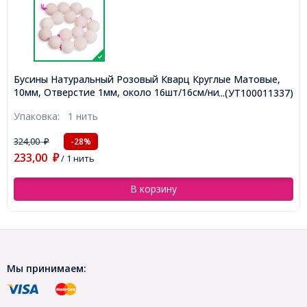
Бусины Натуральный Розовый Кварц Круглые Матовые,
10мм, Отверстие 1мм, около 16шт/16см/нить,
...(УТ100011337)
(УТ100011337)
Упаковка:
1 нить
324,00
-28%
₽
233,00
₽
/ 1 нить
В корзину
Мы принимаем: