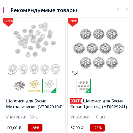
Рекомендуемые товары
-28%
-28%
Шапочки для Бусин
Шапочки для Бусин
Металлические, Цветок,
Сплав Цветок, Тибетский
...(УТ0029194)
...(УТ0029241)
Цвет: Серебро, Размер:
Стиль, Античное Серебро,
Упаковка:
30 шт
Упаковка:
10 шт
9х4мм, Отверстие 2мм,
14х5мм, Отверстие 2мм,
(УТ0029194)
(УТ0029241)
133,00
67,00
-28%
-28%
₽
₽