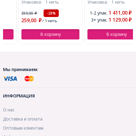
Упаковка:
1 нить
Упаковка:
1 нить
Отверстие 0.4мм, около
Отверстие 1мм, около
88см/нить, (УТ100022704)
45шт/38см/нить,
1 411,00
1-2 упак.
359,00
₽
-28%
₽
(УТ100022717)
1 129,00
259,00
3+ упак.
₽
₽
/ 1 нить
В корзину
В корзину
Мы принимаем:
ИНФОРМАЦИЯ
О нас
Доставка и оплата
Оптовым клиентам