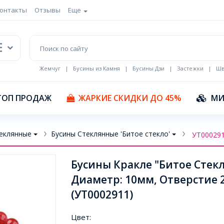
онтакты
Отзывы
Еще
Жемчуг
|
Бусины из Камня
|
Бусины Дзи
|
Застежки
|
Шв
Кулоны Эмаль
ТОП ПРОДАЖ
ЖАРКИЕ СКИДКИ ДО 45%
МИ
еклянные
Бусины Стеклянные 'Битое стекло'
УТ00029
Бусины Кракле "Битое Стекл
Диаметр: 10мм, Отверстие 
(УТ0002911)
Цвет: