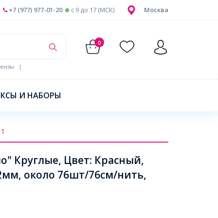
+7 (977) 977-01-20
c 9 до 17 (МСК)
Москва
0
ензы
|
КСЫ И НАБОРЫ
11
о" Круглые, Цвет: Красный,
2мм, около 76шт/76см/нить,