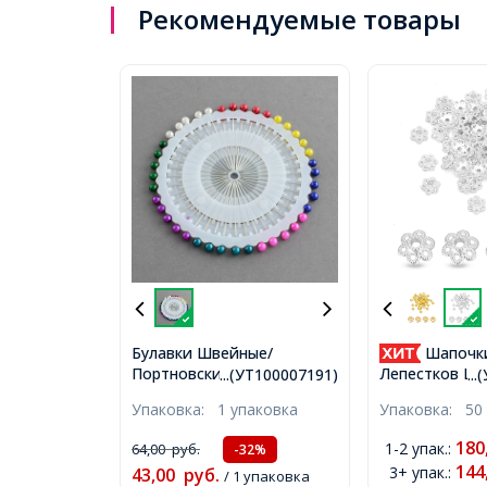
Рекомендуемые товары
Булавки Швейные/
Шапочки
Портновские с Цветными
Лепестков Цве
...(УТ100007191)
..
Шариками, 38мм, 40шт/
Тибетский Ст
Упаковка:
1 упаковка
Упаковка:
50
набор (УТ100007191)
Серебро, 6х2
Отверстие 1м
180
1-2 упак.
:
64,00
руб.
-32%
(УТ100011113
144
3+ упак.
:
43,00
руб.
/ 1 упаковка