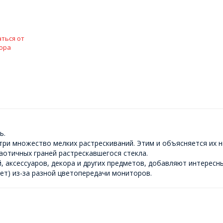
ться от
ора
ь.
ри множество мелких растрескиваний. Этим и объясняется их н
аотичных граней растрескавшегося стекла.
, аксессуаров, декора и других предметов, добавляют интересны
ет) из-за разной цветопередачи мониторов.