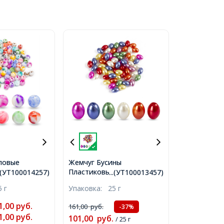
ловые
Жемчуг Бусины
е, Круглые,
Пластиковые ABS,
..(УТ100014257)
...(УТ100013457)
Отверстие
Глянцевые, Рис, Цвет:
5 г
Упаковка:
25 г
 90шт/25г
Микс, Размер: 11х7,5мм,
7)
Отв-тие: 1мм, около
1,00
руб.
161,00
руб.
-37%
70шт/25г, (УТ100013457)
1,00
руб.
101,00
руб.
/ 25 г