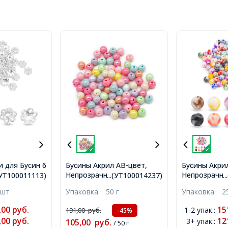
 для Бусин 6
Бусины Акрил АВ-цвет,
Бусины Акри
Непрозрачные, Круглые,
Непрозрачны
ток, Сплав,
.(УТ100011113)
...(УТ100014237)
.
Цвет: Микс, Размер: 10мм,
Микс, 8мм, 
иль,
 шт
Упаковка:
50 г
Упаковка:
2
Отверстие 2мм, около
1.5мм, около
мм,
88шт/50г, (УТ100014237)
(УТ10001425
м,
,00
руб.
15
1-2 упак.
:
191,00
руб.
-45%
)
,00
руб.
12
3+ упак.
:
105,00
руб.
/ 50 г