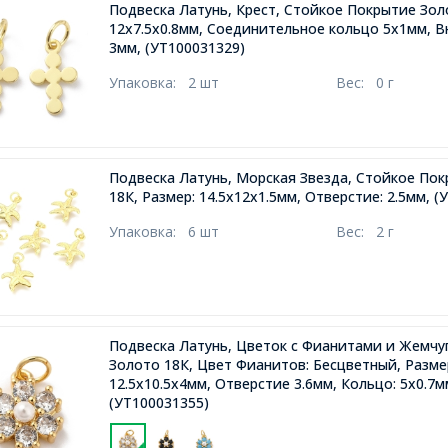
Подвеска Латунь, Крест, Стойкое Покрытие Зол
12х7.5х0.8мм, Соединительное кольцо 5х1мм, 
3мм,
(УТ100031329)
Упаковка:
2 шт
Вес:
0 г
Подвеска Латунь, Морская Звезда, Стойкое По
18К, Размер: 14.5х12х1.5мм, Отверстие: 2.5мм,
(У
Упаковка:
6 шт
Вес:
2 г
Подвеска Латунь, Цветок с Фианитами и Жемчу
Золото 18К, Цвет Фианитов: Бесцветный, Разме
12.5х10.5х4мм, Отверстие 3.6мм, Кольцо: 5х0.7м
(УТ100031355)