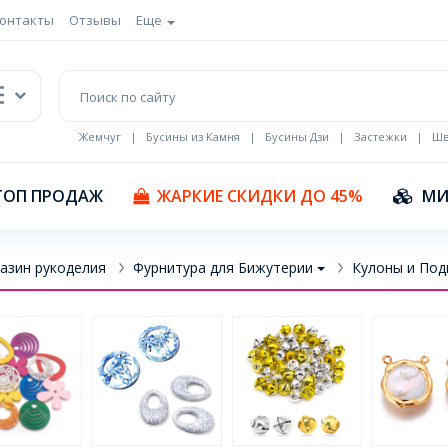
онтакты
Отзывы
Еще
Жемчуг
|
Бусины из Камня
|
Бусины Дзи
|
Застежки
|
Шв
Кулоны Эмаль
ТОП ПРОДАЖ
ЖАРКИЕ СКИДКИ ДО 45%
МИ
азин рукоделия
Фурнитура для Бижутерии
Кулоны и Под