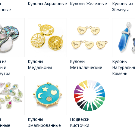
ы
Кулоны Акриловые
Кулоны Железные
Кулоны из
янные
Жемчуга
 из
Кулоны
Кулоны
Кулоны
н и
Медальоны
Металлические
Натуральн
мутра
Камень
ы
Кулоны
Подвески
янные
Эмалированные
Кисточки