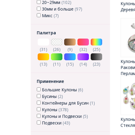
20~29мм
(102)
Кулон
30мм и больше
(97)
Дерев
Микс
(7)
Палитра
(31)
(26)
(9)
(32)
(25)
Кулоны
(13)
(11)
(15)
(14)
(23)
Ракови
Перла
Применение
Большие Кулоны
(6)
Бусины
(2)
Контейнеры для Бусин
(1)
Кулоны
(378)
Кулоны и Подвески
(5)
Кулон
Подвески
(43)
Стекл