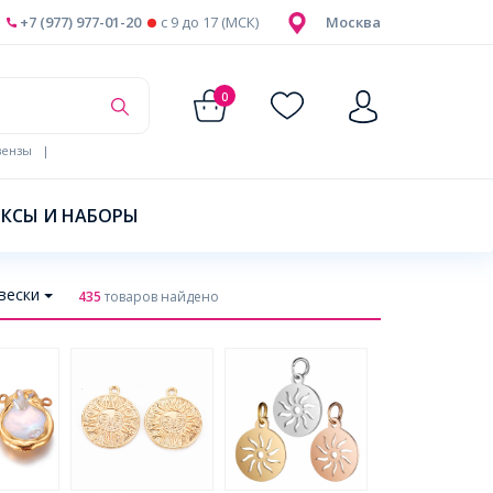
+7 (977) 977-01-20
c 9 до 17 (МСК)
Москва
0
ензы
|
КСЫ И НАБОРЫ
вески
435
товаров найдено