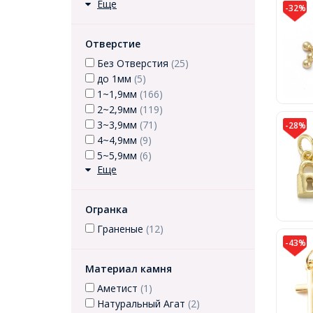
Еще
-32%
Отверстие
Без Отверстия
(25)
до 1мм
(5)
1~1,9мм
(166)
2~2,9мм
(119)
3~3,9мм
(71)
-28%
4~4,9мм
(9)
5~5,9мм
(6)
Еще
Огранка
Граненые
(12)
-43%
Материал камня
Аметист
(1)
Натуральный Агат
(2)