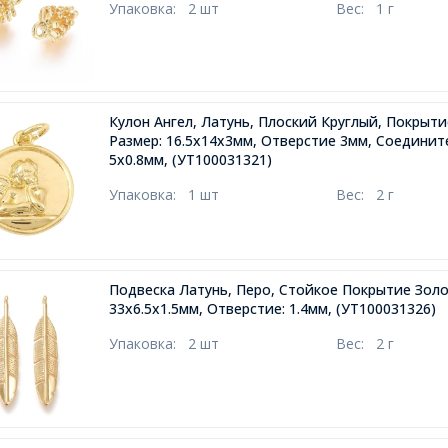
Упаковка:
2 шт
Вес:
1 г
Кулон Ангел, Латунь, Плоский Круглый, Покрыти
Размер: 16.5х14х3мм, Отверстие 3мм, Соедини
5х0.8мм,
(УТ100031321)
Упаковка:
1 шт
Вес:
2 г
Подвеска Латунь, Перо, Стойкое Покрытие Золо
33х6.5х1.5мм, Отверстие: 1.4мм,
(УТ100031326)
Упаковка:
2 шт
Вес:
2 г