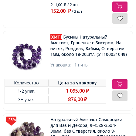
211,00
/ 2 шт
₽
152,00
₽
/ 2 шт
Бусины Натуральный
Аметист, Граненые с Бисером, На
нитях, Рондель, 8х6мм, Отверстие
1мм, около 18-20шт/17см/нить,
...(УТ100031049)
Упаковка:
1 нить
Количество
Цена за
упаковку
1 095,00
1-2 упак.
₽
876,00
3+ упак.
₽
Натуральный Аметист Самородки
-35%
для Ваз и Декора, 9-45x8-35x4-
30мм, без Отверстия, около 8-