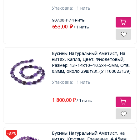
Упаковка:
1 нить
907,00
/ 1 нить
₽
653,00
₽
/ 1 нить
Бусины Натуральный Аметист, На
нитях, Капля, Цвет: Фиолетовый,
Размер: 13~14x10~10.5x4~5мм, Отв.
0.8мм, около 29шт/39.5см/нить,
...(УТ100023139)
Упаковка:
1 нить
1 800,00
₽
/ 1 нить
Бусины Натуральный Аметист, на
-37%
нитях, Круглые, Граненые, 4-4.5мм,