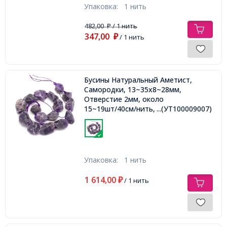
Упаковка:
1 нить
482,00
/ 1 нить
₽
347,00
₽
/ 1 нить
Бусины Натуральный Аметист,
Самородки, 13~35x8~28мм,
Отверстие 2мм, около
15~19шт/40см/нить,
...(УТ100009007)
Упаковка:
1 нить
1 614,00
₽
/ 1 нить