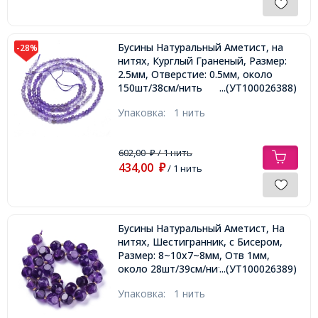
Бусины Натуральный Аметист, на
-28%
нитях, Курглый Граненый, Размер:
2.5мм, Отверстие: 0.5мм, около
150шт/38см/нить
...(УТ100026388)
Упаковка:
1 нить
602,00
/ 1 нить
₽
434,00
₽
/ 1 нить
Бусины Натуральный Аметист, На
нитях, Шестигранник, с Бисером,
Размер: 8~10x7~8мм, Отв 1мм,
около 28шт/39см/нить
...(УТ100026389)
Упаковка:
1 нить