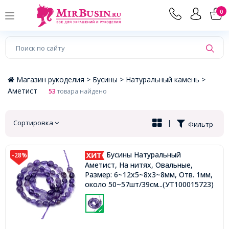
×
0
Магазин рукоделия >
Бусины >
Натуральный камень >
Аметист
53
товара найдено
Сортировка
|
Фильтр
Бусины Натуральный
-28%
Аметист, На нитях, Овальные,
Размер: 6~12x5~8x3~8мм, Отв. 1мм,
около 50~57шт/39см/нить,
...(УТ100015723)