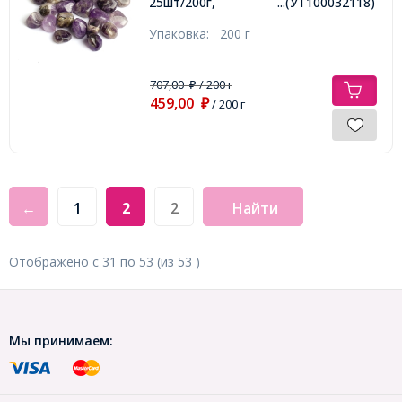
25шт/200г,
...(УТ100032118)
Упаковка:
200 г
707,00
/ 200 г
₽
459,00
₽
/ 200 г
←
1
2
Найти
Отображено с
31
по
53
(из
53
)
Мы принимаем: