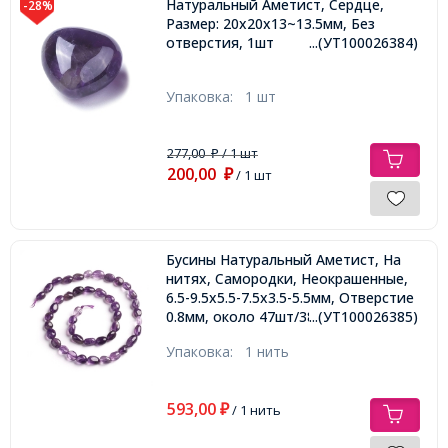
Натуральный Аметист, Сердце,
-28%
Размер: 20x20x13~13.5мм, Без
отверстия, 1шт
...(УТ100026384)
Упаковка:
1 шт
277,00
/ 1 шт
₽
200,00
₽
/ 1 шт
Бусины Натуральный Аметист, На
нитях, Самородки, Неокрашенные,
6.5-9.5x5.5-7.5x3.5-5.5мм, Отверстие
0.8мм, около 47шт/38см/нить
...(УТ100026385)
Упаковка:
1 нить
593,00
₽
/ 1 нить