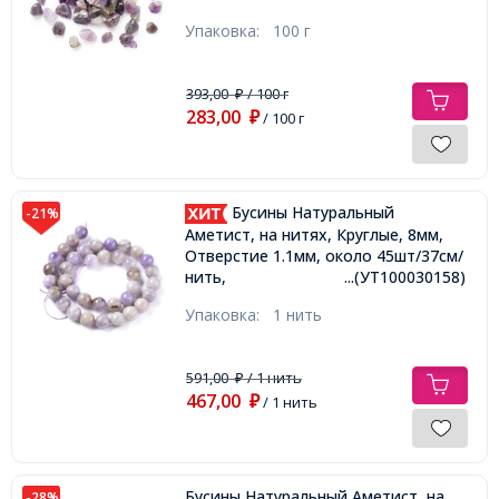
Упаковка:
100 г
393,00
/ 100 г
₽
283,00
₽
/ 100 г
Бусины Натуральный
-21%
Аметист, на нитях, Круглые, 8мм,
Отверстие 1.1мм, около 45шт/37см/
нить,
...(УТ100030158)
Упаковка:
1 нить
591,00
/ 1 нить
₽
467,00
₽
/ 1 нить
Бусины Натуральный Аметист, на
-28%