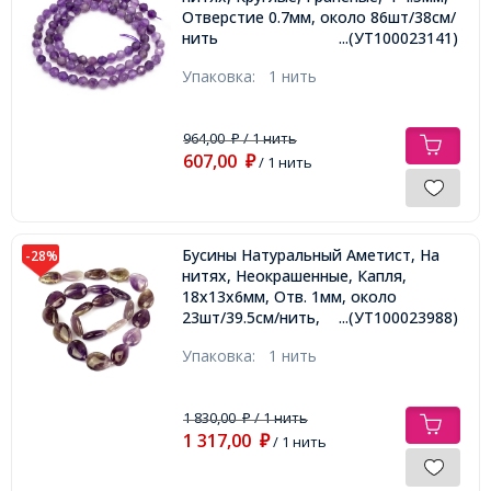
Отверстие 0.7мм, около 86шт/38см/
нить
...(УТ100023141)
Упаковка:
1 нить
964,00
/ 1 нить
₽
607,00
₽
/ 1 нить
Бусины Натуральный Аметист, На
-28%
нитях, Неокрашенные, Капля,
18x13x6мм, Отв. 1мм, около
23шт/39.5см/нить,
...(УТ100023988)
Упаковка:
1 нить
1 830,00
/ 1 нить
₽
1 317,00
₽
/ 1 нить