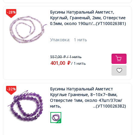
Бусины Натуральный Аметист,
-28%
Круглый, Граненый, 2мм, Отверстие
0.5мм, около 190шт/38см/нить,
...(УТ100026381)
Упаковка:
1 нить
557,00
/ 1 нить
₽
401,00
₽
/ 1 нить
Бусины Натуральный Аметист
-32%
Круглые Граненые, 8~10x7~8мм,
Отверстие 1мм, около 47шт/37см/
нить,
...(УТ100026382)