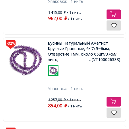
Упаковка:
1 нить
1 415,00
/ 1 нить
₽
962,00
₽
/ 1 нить
Бусины Натуральный Аметист
-32%
Круглые Граненые, 6~7x5~6мм,
Отверстие 1мм, около 65шт/37см/
нить,
...(УТ100026383)
Упаковка:
1 нить
1 257,00
/ 1 нить
₽
854,00
₽
/ 1 нить