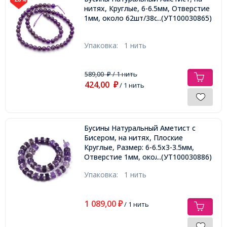
нитях, Круглые, 6-6.5мм, Отверстие
1мм, около 62шт/38см/нить,
...(УТ100030865)
Упаковка:
1 нить
589,00
/ 1 нить
₽
424,00
₽
/ 1 нить
Бусины Натуральный Аметист с
Бисером, на нитях, Плоские
Круглые, Размер: 6-6.5х3-3.5мм,
Отверстие 1мм, около 35шт/18см/
...(УТ100030886)
нить,
Упаковка:
1 нить
1 089,00
₽
/ 1 нить