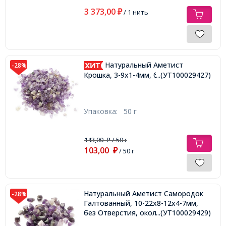
3 373,00
₽
/ 1 нить
Натуральный Аметист
-28%
Крошка, 3-9x1-4мм, без Отверстия,
...(УТ100029427)
Упаковка:
50 г
143,00
/ 50 г
₽
103,00
₽
/ 50 г
Натуральный Аметист Самородок
-28%
Галтованный, 10-22х8-12х4-7мм,
без Отверстия, около 80шт/100г
...(УТ100029429)