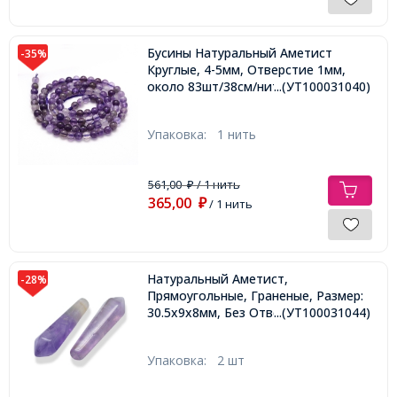
Бусины Натуральный Аметист
-35%
Круглые, 4-5мм, Отверстие 1мм,
около 83шт/38см/нить,
...(УТ100031040)
Упаковка:
1 нить
561,00
/ 1 нить
₽
365,00
₽
/ 1 нить
Натуральный Аметист,
-28%
Прямоугольные, Граненые, Размер:
30.5х9х8мм, Без Отверстия,
...(УТ100031044)
Упаковка:
2 шт