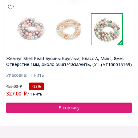
Жемчуг Shell Pearl Бусины Круглый, Класс А, Микс, 8мм,
Отверстие 1мм, около 50шт/40см/нить, (УТ100015169)
...(УТ100015169)
Упаковка:
1 нить
455,00
-28%
₽
327,00
₽
/ 1 нить
В корзину