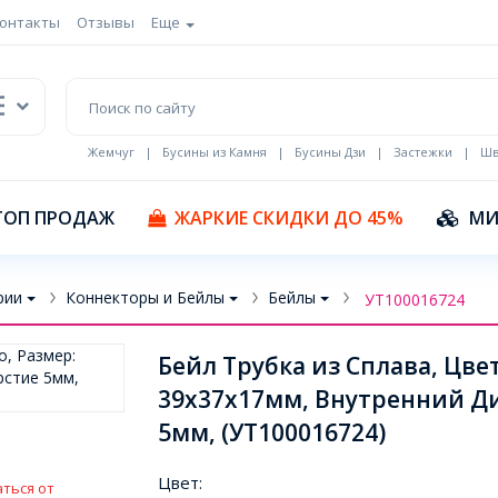
онтакты
Отзывы
Еще
Жемчуг
|
Бусины из Камня
|
Бусины Дзи
|
Застежки
|
Шв
Кулоны Эмаль
ТОП ПРОДАЖ
ЖАРКИЕ СКИДКИ ДО 45%
МИ
рии
Коннекторы и Бейлы
Бейлы
УТ100016724
Бейл Трубка из Сплава, Цве
39х37х17мм, Внутренний Д
5мм, (УТ100016724)
Цвет:
ться от