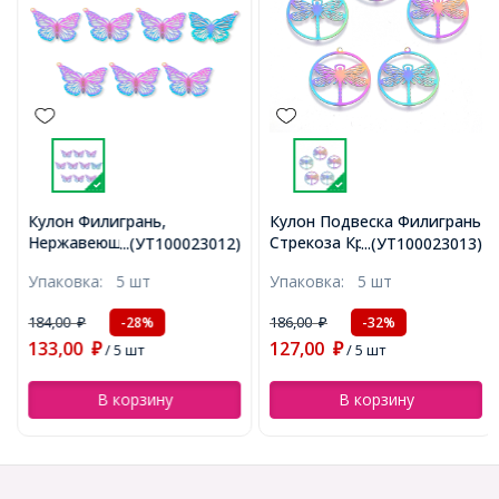
Кулон Филигрань,
Кулон Подвеска Филигрань
Нержавеющая Сталь,
Стрекоза Круглая Плоская
...(УТ100023012)
...(УТ100023013)
Бабочка, Мультицвет,
Нержавеющая Сталь,
Упаковка:
5 шт
Упаковка:
5 шт
18x26x0.3мм, Отверстие
Мультицвет,
1.2мм, (УТ100023012)
27x24.5x0.3мм, Отверстие
184,00
186,00
-28%
-32%
₽
₽
1.2мм, (УТ100023013)
133,00
127,00
₽
/ 5 шт
₽
/ 5 шт
В корзину
В корзину