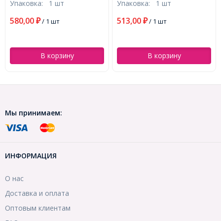
Упаковка:
1 шт
Упаковка:
1 шт
диаметр 5.7x4см, Ширина
(УТ100024559)
4мм, (УТ100022185)
580,00
513,00
₽
/ 1 шт
₽
/ 1 шт
В корзину
В корзину
Мы принимаем:
ИНФОРМАЦИЯ
О нас
Доставка и оплата
Оптовым клиентам