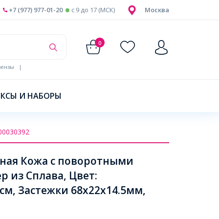
+7 (977) 977-01-20
c 9 до 17 (МСК)
Москва
0
ензы
|
КСЫ И НАБОРЫ
00030392
нная Кожа с поворотными
 из Сплава, Цвет:
см, Застежки 68х22х14.5мм,