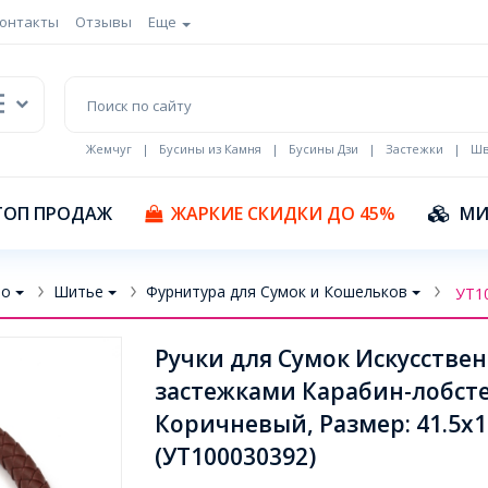
онтакты
Отзывы
Еще
Жемчуг
|
Бусины из Камня
|
Бусины Дзи
|
Застежки
|
Шв
Кулоны Эмаль
ТОП ПРОДАЖ
ЖАРКИЕ СКИДКИ ДО 45%
МИ
во
Шитье
Фурнитура для Сумок и Кошельков
УТ1
Ручки для Сумок Искусстве
застежками Карабин-лобстер
Коричневый, Размер: 41.5х1
(УТ100030392)