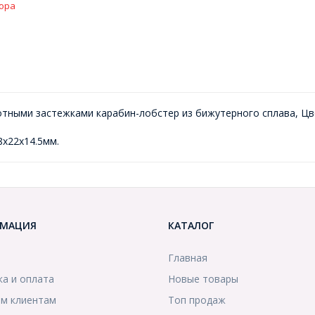
ора
отными застежками карабин-лобстер из бижутерного сплава, Цв
8х22х14.5мм.
МАЦИЯ
КАТАЛОГ
Главная
ка и оплата
Новые товары
м клиентам
Топ продаж