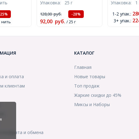
нить
Упаковка:
25 г
Упаковка:
1
2.7мм, около 28шт/25г,
адужные,
около 80шт/
(УТ0030244)
ензин,
(УТ10001399
28
1-2 упак.
:
128,00
руб.
-25%
-28%
стие 1мм,
22
3+ упак.
:
92,00
руб.
1 нить
/ 25 г
0см/нить,
МАЦИЯ
КАТАЛОГ
Главная
ка и оплата
Новые товары
м клиентам
Топ продаж
Жаркие скидки до 45%
ы
Миксы и Наборы
ты
я
я возврата и обмена