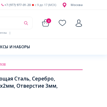
+7 (977) 977-01-20
c 9 до 17 (МСК)
Москва
0
ензы
|
КСЫ И НАБОРЫ
938
щая Сталь, Серебро,
7х2мм, Отверстие 3мм,