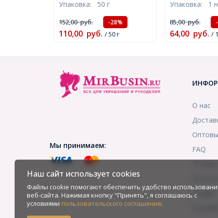
Упаковка:
50 г
Упаковка:
1 
35х0.7мм, 50г/около
Гальваника Р
320шт, (БА000000309)
Бесцветный Б
152,00
руб.
85,00
руб.
-28%
4х4мм, Отвер
110,00
руб.
64,00
руб.
/ 50 г
/ 
около 80шт/3
(УТ0031053)
ИНФОР
О нас
Достав
Оптовы
Мы принимаем:
FAQ
Отзыв
Наш сайт использует cookies
Контак
Файлы cookie помогают обеспечить удобство использовани
Скидки
веб-сайта. Нажимая кнопку "Принять", я соглашаюсь с
условиями
пользовательского соглашения
.
Услови