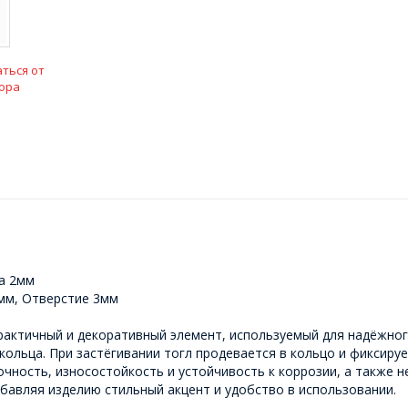
ться от
ора
а 2мм
мм, Отверстие 3мм
актичный и декоративный элемент, используемый для надёжного
и кольца. При застёгивании тогл продевается в кольцо и фиксир
чность, износостойкость и устойчивость к коррозии, а также н
обавляя изделию стильный акцент и удобство в использовании.