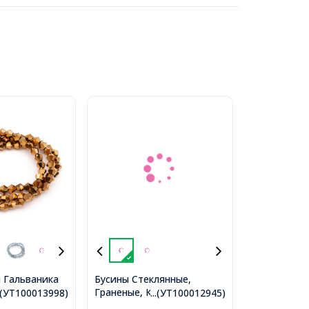
 Гальваника
Бусины Стеклянные,
Граненые, Круглые,
нус, Медный,
..(УТ100013998)
...(УТ100012945)
Непрозрачные,
-тие 1мм,