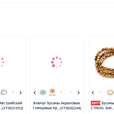
Австрийский
Жемчуг Бусины Акриловые
Бусины
Глянцевые Круглые,
тация Класс
Стекло, Бико
...(УТ0031053)
...(УТ0030244)
.
Белый, 12мм, Отверстие
е, Биконус,
4х4.5мм, Отв