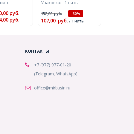
 нить
Упаковка:
1 нить
Гальваника, Коричневый,
30см/нить,
10мм, Отверстие 1мм,
8)
0,00
руб.
152,00
руб.
-30%
34шт/34см/нить
4,00
руб.
107,00
руб.
(УТ100012945)
/ 1 нить
КОНТАКТЫ
+7 (977) 977-01-20
(Telegram, WhatsApp)
office@mirbusin.ru