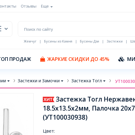
онтакты
Отзывы
Еще
Жемчуг
|
Бусины из Камня
|
Бусины Дзи
|
Застежки
|
Шв
Кулоны Эмаль
ТОП ПРОДАЖ
ЖАРКИЕ СКИДКИ ДО 45%
МИ
рии
Застежки и Замочки
Застежка Тогл
УТ100030
Застежка Тогл Нержавею
18.5х13.5х2мм, Палочка 20х
(УТ100030938)
Цвет: