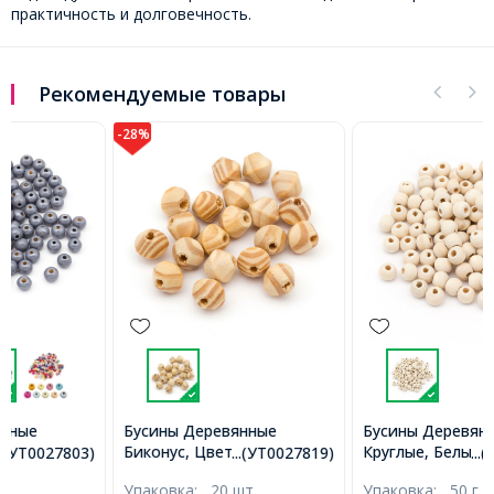
практичность и долговечность.
Рекомендуемые товары
-28%
Бусины Деревянные
Бусины Деревянные
Биконус, Цвет: Бежевый,
Круглые, Белый, 10мм,
...(УТ0027819)
...(УТ0028666)
Размер: 16х15мм, Отв-тие
Отв-тие 3мм, около
Упаковка:
20 шт
Упаковка:
50 г
5мм, (УТ0027819)
168шт/50г, (УТ0028666)