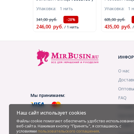
Круглые, 10мм, Отверстие
Морозный Сти
Упаковка:
1 нить
Упаковка:
1 
1мм, около 19шт/20см/
Размер: 10.5м
нить, (УТ0003750)
1мм, около 3
341,00
руб.
605,00
руб.
-28%
нить, (УТ1000
246,00
руб.
435,00
руб.
/ 1 нить
ИНФОР
О нас
Достав
Оптовы
Мы принимаем:
FAQ
Отзыв
Наш сайт использует cookies
Контак
Файлы cookie помогают обеспечить удобство использовани
Скидки
веб-сайта. Нажимая кнопку "Принять", я соглашаюсь с
условиями
пользовательского соглашения
.
Услови