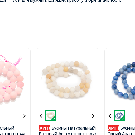
альный
Бусины Натуральный
Бусины
, на нитях,
Розовый Авантюрин
Синий Авант
.(УТ100011341)
...(УТ100011382)
.