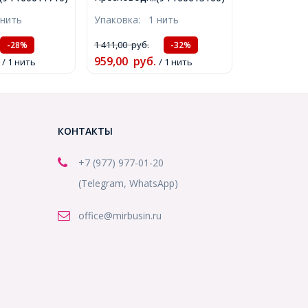
тие 1мм,
Овальный, Слоновая
 нить
Упаковка:
1 нить
40см/нить,
Кость, 7~8мм, Отверстие
0)
0.8мм, около 69шт/36см/
1 411,00
руб.
-28%
-32%
нить, (УТ100015160)
959,00
руб.
/ 1 нить
/ 1 нить
КОНТАКТЫ
+7 (977) 977-01-20
(Telegram, WhatsApp)
office@mirbusin.ru