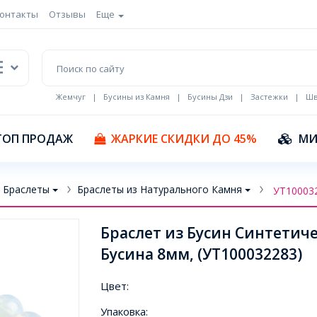
онтакты
Отзывы
Еще
Жемчуг
|
Бусины из Камня
|
Бусины Дзи
|
Застежки
|
Шв
Кулоны Эмаль
ТОП ПРОДАЖ
ЖАРКИЕ СКИДКИ ДО 45%
МИ
Браслеты
Браслеты из Натурального Камня
УТ10003
Браслет из Бусин Синтетич
Бусина 8мм, (УТ100032283)
Цвет:
Упаковка: