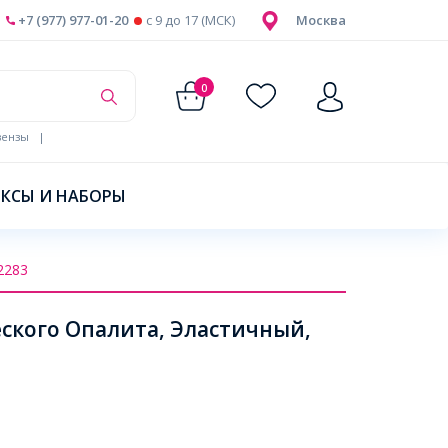
+7 (977) 977-01-20
c 9 до 17 (МСК)
Москва
0
ензы
|
КСЫ И НАБОРЫ
2283
еского Опалита, Эластичный,