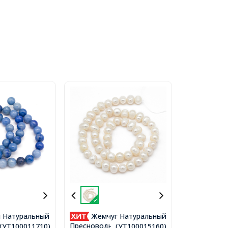
 Натуральный
Жемчуг Натуральный
юрин Круглые,
Пресноводный Класс В
..(УТ100011710)
...(УТ100015160)