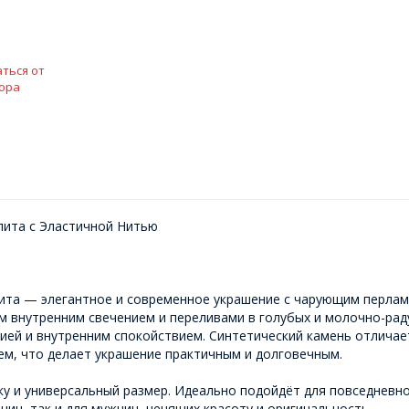
ться от
ора
лита с Эластичной Нитью
алита — элегантное и современное украшение с чарующим перла
м внутренним свечением и переливами в голубых и молочно-раду
нией и внутренним спокойствием. Синтетический камень отлича
нем, что делает украшение практичным и долговечным.
у и универсальный размер. Идеально подойдёт для повседневно
ин, так и для мужчин, ценящих красоту и оригинальность.