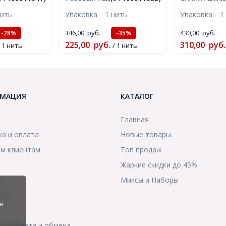
ль, Круглые,
Матовые Круглые,
8мм, Отверс
нить
Упаковка:
1 нить
Упаковка:
1
м, Отверстие
8~8.5мм, Отверстие 1мм,
около 48шт/
3шт/37см/
около 47шт/40см/нить,
(УТ10001171
346,00
руб.
430,00
руб.
-28%
-35%
11341)
(УТ100011382)
225,00
руб.
310,00
руб.
/ 1 нить
/ 1 нить
МАЦИЯ
КАТАЛОГ
Главная
ка и оплата
Новые товары
м клиентам
Топ продаж
Жаркие скидки до 45%
ы
Миксы и Наборы
ты
я
я возврата и обмена