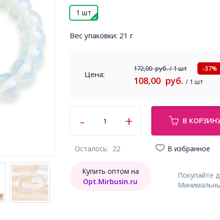
1 шт
Вес упаковки:
21 г
172,00
руб.
/ 1 шт
-37%
Цена:
108,00
руб.
/ 1 шт
В КОРЗИН
Осталось:
22
В избранное
Купить оптом на
Покупайте 
Opt.Mirbusin.ru
Минимальный