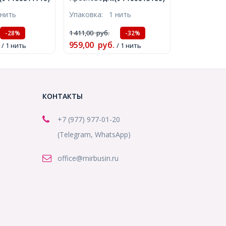
тие 1мм,
Овальный, Слоновая
 нить
Упаковка:
1 нить
40см/нить,
Кость, 7~8мм, Отверстие
0)
0.8мм, около 69шт/36см/
1 411,00
руб.
-28%
-32%
нить, (УТ100015160)
959,00
руб.
/ 1 нить
/ 1 нить
КОНТАКТЫ
+7 (977) 977-01-20
(Telegram, WhatsApp)
office@mirbusin.ru