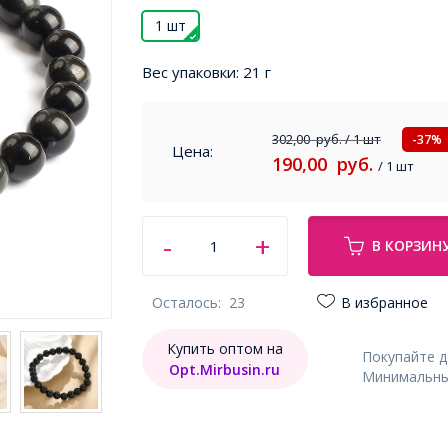
1 шт
Вес упаковки:
21 г
302,00
руб.
/ 1 шт
-37%
Цена:
190,00
руб.
/ 1 шт
В КОРЗИН
Осталось:
23
В избранное
Купить оптом на
Покупайте 
Opt.Mirbusin.ru
Минимальный