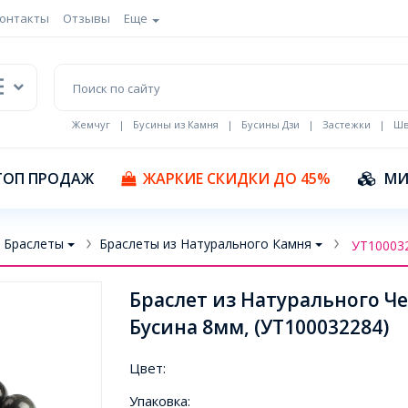
онтакты
Отзывы
Еще
Жемчуг
|
Бусины из Камня
|
Бусины Дзи
|
Застежки
|
Шв
Кулоны Эмаль
ТОП ПРОДАЖ
ЖАРКИЕ СКИДКИ ДО 45%
МИ
Браслеты
Браслеты из Натурального Камня
УТ10003
Браслет из Натурального Че
Бусина 8мм, (УТ100032284)
Цвет:
Упаковка: