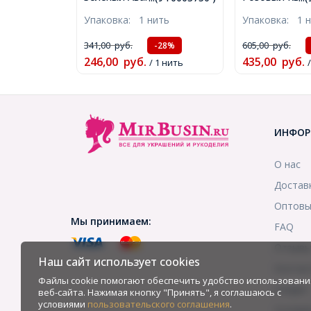
Круглые, 10мм, Отверстие
Морозный Сти
Упаковка:
1 нить
Упаковка:
1 
1мм, около 19шт/20см/
Размер: 10.5м
нить, (УТ0003750)
1мм, около 3
341,00
руб.
605,00
руб.
-28%
нить, (УТ1000
246,00
руб.
435,00
руб.
/ 1 нить
ИНФОР
О нас
Достав
Оптовы
Мы принимаем:
FAQ
Отзыв
Наш сайт использует cookies
Контак
Файлы cookie помогают обеспечить удобство использовани
Скидки
веб-сайта. Нажимая кнопку "Принять", я соглашаюсь с
условиями
пользовательского соглашения
.
Услови