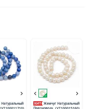
 Натуральный
Жемчуг Натуральный
юрин Круглые,
Пресноводный Класс В
..(УТ100011710)
...(УТ100015160)