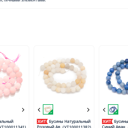
альный
Бусины Натуральный
Бусины
, на нитях,
Розовый Авантюрин
Синий Авант
.(УТ100011341)
...(УТ100011382)
.