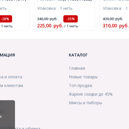
ль, Круглые,
Матовые Круглые,
8мм, Отверс
нить
Упаковка:
1 нить
Упаковка:
1
м, Отверстие
8~8.5мм, Отверстие 1мм,
около 48шт/
3шт/37см/
около 47шт/40см/нить,
(УТ10001171
346,00
руб.
430,00
руб.
-28%
-35%
11341)
(УТ100011382)
225,00
руб.
310,00
руб.
/ 1 нить
/ 1 нить
МАЦИЯ
КАТАЛОГ
Главная
ка и оплата
Новые товары
м клиентам
Топ продаж
Жаркие скидки до 45%
ы
Миксы и Наборы
ты
я
я возврата и обмена