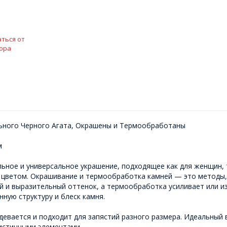
ться от
ора
льного Черного Агата, Окрашены и Термообработаны
м
льное и универсальное украшение, подходящее как для женщин, 
 цветом. Окрашивание и термообработка камней — это методы, 
 и выразительный оттенок, а термообработка усиливает или из
ную структуру и блеск камня.
девается и подходит для запястий разного размера. Идеальный 
листичными элементами.