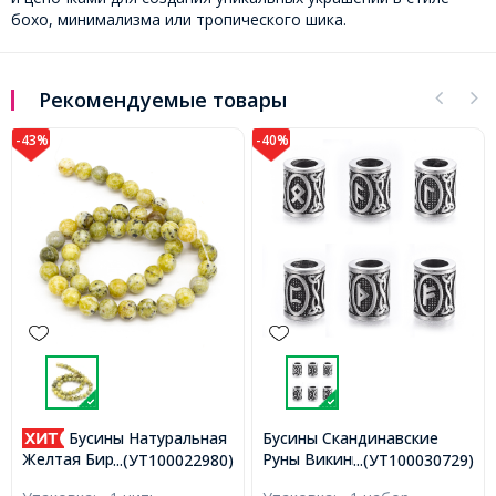
бохо, минимализма или тропического шика.
Рекомендуемые товары
-43%
-40%
Бусины Натуральная
Бусины Скандинавские
Руны Викингов,
Желтая Бирюза, На нитях,
...(УТ100022980)
...(УТ100030729)
Нержавеющая Сталь,
Круглые, Цвет: Желтый,