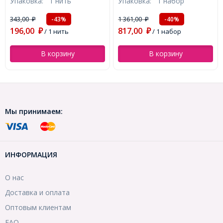
Упаковка:
1 нить
Упаковка:
1 набор
Цвет: Античное Серебро,
Размер: 8мм, Отверстие
Размер: 16х13мм, Отв-тие
1мм, около 46шт/36см/
343,00
1 361,00
-43%
-40%
₽
₽
8мм, 6шт/набор,
нить, (УТ100022980)
196,00
817,00
(УТ100030729)
₽
/ 1 нить
₽
/ 1 набор
В корзину
В корзину
Мы принимаем:
ИНФОРМАЦИЯ
О нас
Доставка и оплата
Оптовым клиентам
FAQ