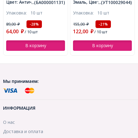
Эмаль, Цвет: Белый, Цвет
Цвет: Античное Серебро,
...(УТ100029044)
...(БА000001131)
Металла: Розовое Золото,
Размер: 19.5х10.5мм,
Упаковка:
10 шт
Упаковка:
10 шт
Размер: 14.5х12х1.5мм,
Отверстие 1.5мм,
Отверстие: 1.5мм,
(БА000001131)
155,00
89,00
-21%
-28%
₽
₽
(УТ100029044)
122,00
64,00
₽
/ 10 шт
₽
/ 10 шт
В корзину
В корзину
Мы принимаем:
ИНФОРМАЦИЯ
О нас
Доставка и оплата