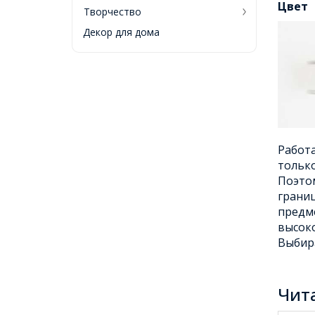
Цвет
Творчество
Декор для дома
Работа
только
Поэто
границ
предм
высоко
Выбира
Чит