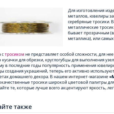
Для изготовления изд
металлов, ювелиры за
серебряные тросики. 
металлические тросик
бывает прозрачным (в 
металлика), или самых
 с
тросиком
не представляет особой сложности, для не
 кусачки для обрезки, круглогубцы для выполнения узел
му в последние годы популярность применения ювелирн
ы создания украшений, теперь его активно используют
етах домашнего декора. В нашем интернет-магазине
«
качественные тросики широкой цветовой палитры для 
йте те, которые лучше всего акцентируют яркость, лег
айте также