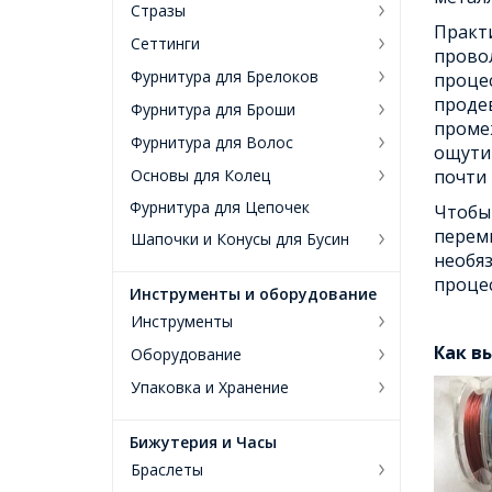
Стразы
Практи
Сеттинги
провол
Фурнитура для Брелоков
процес
продев
Фурнитура для Броши
проме
Фурнитура для Волос
ощутим
Основы для Колец
почти 
Фурнитура для Цепочек
Чтобы
перемы
Шапочки и Конусы для Бусин
необяз
процес
Инструменты и оборудование
Инструменты
Как в
Оборудование
Упаковка и Хранение
Бижутерия и Часы
Браслеты