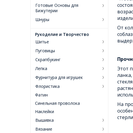
состоя
Готовые Основы для
Бижутерии
возрас
издели
Шнуры
От кол
соблаз
Рукоделие и Творчество
выдерж
Шитье
Пуговицы
Прочн
Скрапбукинг
Этот п
Лепка
ланка,
Фурнитура для игрушек
стекля
Флористика
растян
исполь
Фатин
Синельная проволока
На про
особе
Наклейки
стерли
Вышивка
Вязание