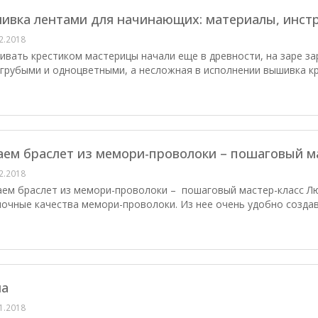
ивка лентами для начинающих: материалы, инст
2.2018
ать крестиком мастерицы начали еще в древности, на заре за
грубыми и одноцветными, а несложная в исполнении вышивка кре
аем браслет из мемори-проволоки – пошаговый м
2.2018
м браслет из мемори-проволоки – пошаговый мастер-класс Лю
очные качества мемори-проволоки. Из нее очень удобно создава
а
1.2018