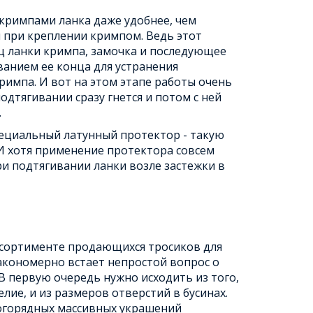
кримпами ланка даже удобнее, чем
и при креплении кримпом. Ведь этот
ц ланки кримпа, замочка и последующее
анием ее конца для устранения
мпа. И вот на этом этапе работы очень
одтягивании сразу гнется и потом с ней
.
ециальный латунный протектор - такую
 И хотя применение протектора совсем
ри подтягивании ланки возле застежки в
сортименте продающихся тросиков для
акономерно встает непростой вопрос о
В первую очередь нужно исходить из того,
елие, и из размеров отверстий в бусинах.
огорядных массивных украшений