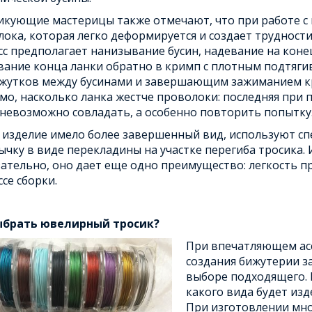
кующие мастерицы также отмечают, что при работе с 
ока, которая легко деформируется и создает трудност
с предполагает нанизывание бусин, надевание на коне
ание конца ланки обратно в кримп с плотным подтягив
жутков между бусинами и завершающим зажиманием кри
о, насколько ланка жестче проволоки: последняя при п
невозможно совладать, а особенно повторить попытку
 изделие имело более завершенный вид, используют сп
чку в виде перекладины на участке перегиба тросика.
ательно, оно дает еще одно преимущество: легкость п
се сборки.
ыбрать
ювелирный тросик?
При впечатляющем ас
создания бижутерии з
выборе подходящего. 
какого вида будет изд
При изготовлении мн