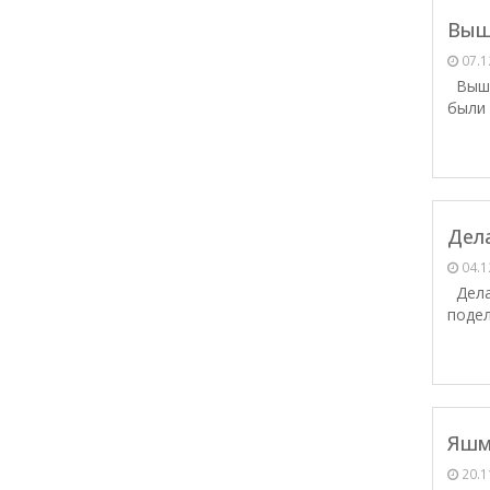
Выш
07.1
Вышив
были 
Дел
04.1
Делае
подел
Яшм
20.1