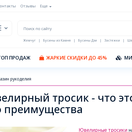
онтакты
Отзывы
Еще
Жемчуг
|
Бусины из Камня
|
Бусины Дзи
|
Застежки
|
Шв
Кулоны Эмаль
ТОП ПРОДАЖ
ЖАРКИЕ СКИДКИ ДО 45%
МИ
азин рукоделия
елирный тросик - что эт
о преимущества
Ювелирные тросики
н