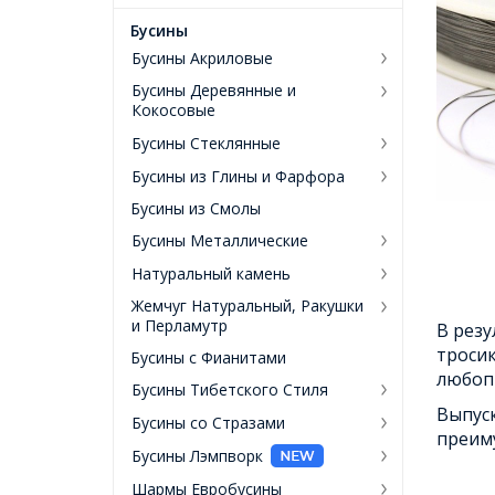
Бусины
Бусины Акриловые
Бусины Деревянные и
Кокосовые
Бусины Стеклянные
Бусины из Глины и Фарфора
Бусины из Смолы
Бусины Металлические
Натуральный камень
Жемчуг Натуральный, Ракушки
и Перламутр
В резу
тросик
Бусины с Фианитами
любоп
Бусины Тибетского Стиля
Выпус
Бусины со Стразами
преим
Бусины Лэмпворк
Шармы Евробусины