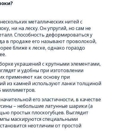
локи?
нескольких металлических нитей с
, ни на леску. Он упругий, но сам не
еталл. Способность деформироваться у
да в продаже его называют проволокой,
орее ближе к леске, однако гораздо
ее.
сборке украшений с крупными элементами,
глядят и удобны при изготовлении
 их применяют как основу при
ений из камней используют ланки толщиной
0,5 миллиметров.
начительной его эластичности, в качестве
сины – небольшие латунные шарики (а
щью простых плоскогубцев. Выглядит
римпы маскируются специальными
 становится неотличим от простой