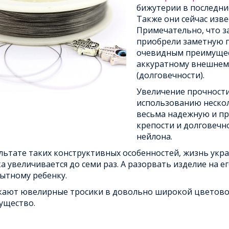
бижутерии в последние
Также они сейчас изв
Примечательно, что з
приобрели заметную по
очевидным преимущест
аккуратному внешнему
(долговечности).
Увеличение прочности
использованию нескол
весьма надежную и пр
крепости и долговечн
нейлона.
льтате таких конструктивных особенностей, жизнь ук
а увеличивается до семи раз. А разорвать изделие на е
ытному ребенку.
кают ювелирные тросики в довольно широкой цветовой 
ущество.