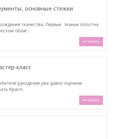
рументы, основные стежки
рождения ткачества. Первые тканые полотна
стом облаг...
Читать
астер-класс
бители рукоделия уже давно оценили
ть брасл...
Читать