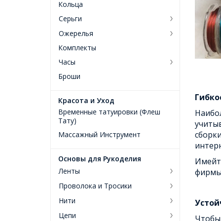
Кольца
Серьги
Ожерелья
Комплекты
Часы
Броши
Гибко
Красота и Уход
Временные татуировки (Флеш
Наибол
Тату)
учитыв
сборки
Массажный Инструмент
интерн
Основы для Рукоделия
Имейте
Ленты
фирмы-
Проволока и Тросики
Нити
Устой
Цепи
Чтобы 