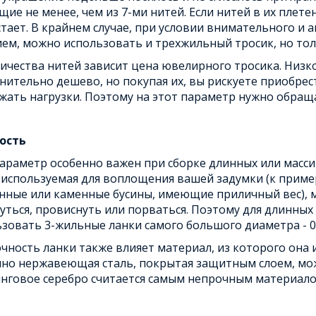
щие не менее, чем из 7-ми нитей. Если нитей в их пле
тает. В крайнем случае, при условии внимательного и 
ем, можно использовать и трехжильный тросик, но тол
ичества нитей зависит цена ювелирного тросика. Низк
нительно дешево, но покупая их, вы рискуете приобрес
ать нагрузки. Поэтому на этот параметр нужно обращ
ость
араметр особенно важен при сборке длинных или масс
 используемая для воплощения вашей задумки (к прим
нные или каменные бусины, имеющие приличный вес), 
уться, провиснуть или порваться. Поэтому для длинных
зовать 3-жильные ланки самого большого диаметра - 0
чность ланки также влияет материал, из которого она 
нно нержавеющая сталь, покрытая защитным слоем, мо
нговое серебро считается самым непрочным материало