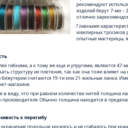
рекомендуют использо
изделий берут 7-ми – 
отлично зарекомендов
Главными характерист
ювелирных тросиков 
опытные мастерицы, я
сть
ее гибкими, а к тому же еще и упругими, являются 47-
ать структуру их плетения, так как она тоже влияет н
 бижутерии считаются 19-ти или 21-жильные ланки. Им
ет-магазине.
 в виду, что при равном количестве нитей толщина ла
производителя. Обычно толщина находится в пределах 
чивость к перегибу
украшение подольше носилось и не сгибалось при хран