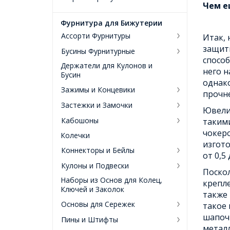
Чем е
Фурнитура для Бижутерии
Ассорти Фурнитуры
Итак, 
защитн
Бусины Фурнитурные
способ
Держатели для Кулонов и
него н
Бусин
однако
Зажимы и Концевики
прочне
Застежки и Замочки
Ювелир
Кабошоны
такими
чокеро
Колечки
изгото
Коннекторы и Бейлы
от 0,5
Кулоны и Подвески
Поскол
Наборы из Основ для Колец,
крепл
Ключей и Заколок
также 
Основы для Сережек
такое
шапочк
Пины и Штифты
металл