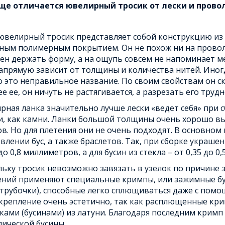
ще отличается ювелирный тросик от лески и прово
ювелирный тросик представляет собой конструкцию из 
ым полимерным покрытием. Он не похож ни на проволоку
ен держать форму, а на ощупь совсем не напоминает м
апрямую зависит от толщины и количества нитей. Иног
 это неправильное название. По своим свойствам он ск
е ее, он ничуть не растягивается, а разрезать его трудн
ная ланка значительно лучше лески «ведет себя» при 
, как камни. Ланки большой толщины очень хорошо вы
в. Но для плетения они не очень подходят. В основном
влении бус, а также браслетов. Так, при сборке украш
 до 0,8 миллиметров, а для бусин из стекла – от 0,35 до 
ьку тросик невозможно завязать в узелок по причине з
ений применяют специальные кримпы, или зажимные бу
трубочки), способные легко сплющиваться даже с помо
 крепление очень эстетично, так как расплющенные к
ами (бусинами) из латуни. Благодаря последним кримп
ической бусины.