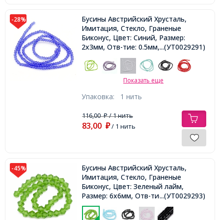
Бусины Австрийский Хрусталь,
-28%
Имитация, Стекло, Граненые
Биконус, Цвет: Синий, Размер:
2х3мм, Отв-тие: 0.5мм, около 180
...(УТ0029291)
шт/38см/нить,
Показать еще
Упаковка:
1 нить
116,00
/ 1 нить
₽
83,00
₽
/ 1 нить
Бусины Австрийский Хрусталь,
-45%
Имитация, Стекло, Граненые
Биконус, Цвет: Зеленый лайм,
Размер: 6х6мм, Отв-тие: 1мм, около
...(УТ0029293)
50шт/30см/нить,