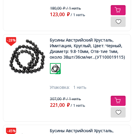
180,00
/ 1 нить
₽
123,00
₽
/ 1 нить
Бусины Австрийский Хрусталь,
-28%
Имитация, Круглый, Цвет: Черный,
Диаметр: 9.8-10мм, Отв-тие 1мм,
около 38шт/36см/нить,
...(УТ100019115)
Упаковка:
1 нить
307,00
/ 1 нить
₽
221,00
₽
/ 1 нить
Бусины Австрийский Хрусталь,
-45%