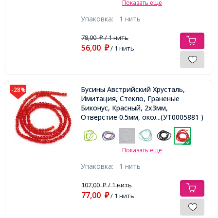
Показать еще
Упаковка:
1 нить
78,00
/ 1 нить
₽
56,00
₽
/ 1 нить
Бусины Австрийский Хрусталь,
-28%
Имитация, Стекло, Граненые
Биконус, Красный, 2х3мм,
Отверстие 0.5мм, около
...(УТ0005881 )
135шт/38см/нить,
Показать еще
Упаковка:
1 нить
107,00
/ 1 нить
₽
77,00
₽
/ 1 нить