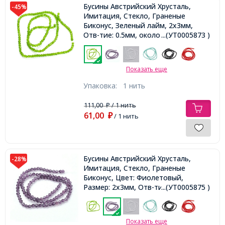
Бусины Австрийский Хрусталь,
-45%
Имитация, Стекло, Граненые
Биконус, Зеленый лайм, 2х3мм,
Отв-тие: 0.5мм, около 190шт/40см/
...(УТ0005873 )
нить
Показать еще
Упаковка:
1 нить
111,00
/ 1 нить
₽
61,00
₽
/ 1 нить
Бусины Австрийский Хрусталь,
-28%
Имитация, Стекло, Граненые
Биконус, Цвет: Фиолетовый,
Размер: 2х3мм, Отв-тие: 0.5мм,
...(УТ0005875 )
около 190шт/40см/нить,
Показать еще