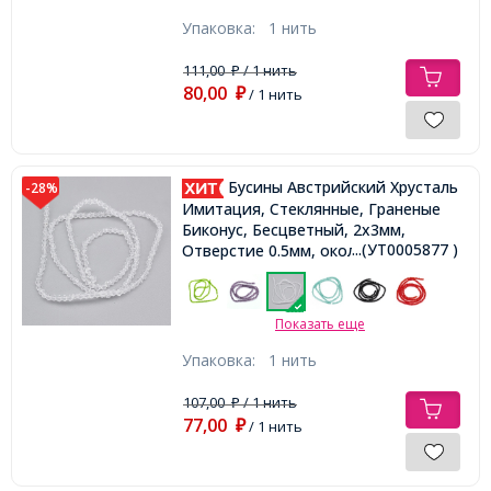
Упаковка:
1 нить
111,00
/ 1 нить
₽
80,00
₽
/ 1 нить
Бусины Австрийский Хрусталь
-28%
Имитация, Стеклянные, Граненые
Биконус, Бесцветный, 2х3мм,
...(УТ0005877 )
Отверстие 0.5мм, около
140шт/40см/нить,
Показать еще
Упаковка:
1 нить
107,00
/ 1 нить
₽
77,00
₽
/ 1 нить