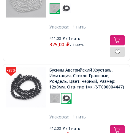
1мм, около 68шт/58см/нить,
Упаковка:
1 нить
411,00
/ 1 нить
₽
325,00
₽
/ 1 нить
Бусины Австрийский Хрусталь,
-28%
Имитация, Стекло Граненые,
Рондель, Цвет: Черный, Размер:
12х8мм, Отв-тие 1мм, около
...(УТ000004447)
68шт/58см/нить,
Упаковка:
1 нить
412,00
/ 1 нить
₽