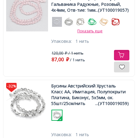
Гальваника Радужные, Розовый,
4х4мм, Отв-тие: 1мм, около
...(УТ100019057)
89шт/34см/нить
Показать еще
Упаковка:
1 нить
120,00
/ 1 нить
₽
87,00
₽
/ 1 нить
Бусины Австрийский Хрусталь
-32%
Класс АА, Имитация, Полупокрыти
Платина, Биконус, 5х5мм, ок.
55шт/25см/нить
...(УТ100019059)
Упаковка:
1 нить