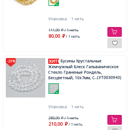
Упаковка:
1 нить
111,00
/ 1 нить
₽
80,00
₽
/ 1 нить
Бусины Хрустальные
-25%
Жемчужный Блеск Гальваническое
Стекло Граненые Рондель,
...(УТ0030943)
Бесцветный, 10х7мм, Отверстие
1мм, около 60шт/43см/нить,
Упаковка:
1 нить
280,00
/ 1 нить
₽
210,00
₽
/ 1 нить