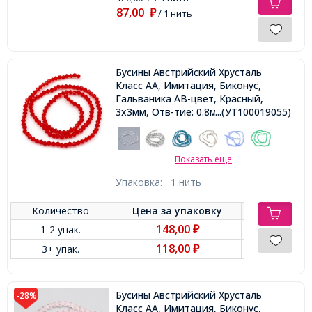
87,00
₽
/ 1 нить
Бусины Австрийский Хрусталь
Класс АА, Имитация, Биконус,
Гальваника АВ-цвет, Красный,
3х3мм, Отв-тие: 0.8мм, ок. 127-
...(УТ100019055)
133шт/38см/нить
Показать еще
Упаковка:
1 нить
Количество
Цена за
упаковку
148,00
1-2 упак.
₽
118,00
3+ упак.
₽
Бусины Австрийский Хрусталь
-28%
Класс АА, Имитация, Биконус,