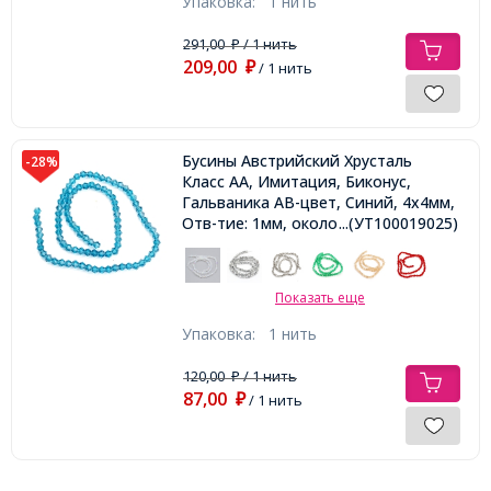
Упаковка:
1 нить
291,00
/ 1 нить
₽
209,00
₽
/ 1 нить
Бусины Австрийский Хрусталь
-28%
Класс АА, Имитация, Биконус,
Гальваника АВ-цвет, Синий, 4х4мм,
Отв-тие: 1мм, около 89шт/34см/
...(УТ100019025)
нить
Показать еще
Упаковка:
1 нить
120,00
/ 1 нить
₽
87,00
₽
/ 1 нить