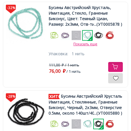
Бусины Австрийский Хрусталь,
-32%
Имитация, Стекло, Граненые
Биконус, Цвет: Темный Циан,
Размер: 2х3мм, Отв-тие: 0.5мм,
...(УТ0005878 )
около 190шт/40см/нить,
Показать еще
Упаковка:
1 нить
111,00
/ 1 нить
₽
76,00
₽
/ 1 нить
Бусины Австрийский Хрусталь
-28%
Имитация, Стеклянные, Граненые
Биконус, Черный, 2х3мм, Отверстие
0.5мм, около 140шт/40см/нить,
...(УТ0005880 )