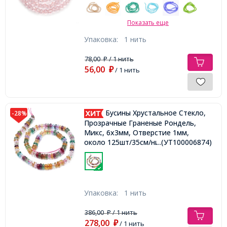
Показать еще
Упаковка:
1 нить
78,00
/ 1 нить
₽
56,00
₽
/ 1 нить
Бусины Хрустальное Стекло,
-28%
Прозрачные Граненые Рондель,
Микс, 6х3мм, Отверстие 1мм,
около 125шт/35см/нить,
...(УТ100006874)
Упаковка:
1 нить
386,00
/ 1 нить
₽
278,00
₽
/ 1 нить