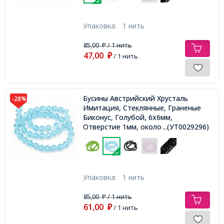
Упаковка:
1 нить
85,00
/ 1 нить
₽
47,00
₽
/ 1 нить
Бусины Австрийский Хрусталь
-28%
Имитация, Стеклянные, Граненые
Биконус, Голубой, 6х6мм,
Отверстие 1мм, около 44шт/24см/
...(УТ0029296)
нить,
Упаковка:
1 нить
85,00
/ 1 нить
₽
61,00
₽
/ 1 нить