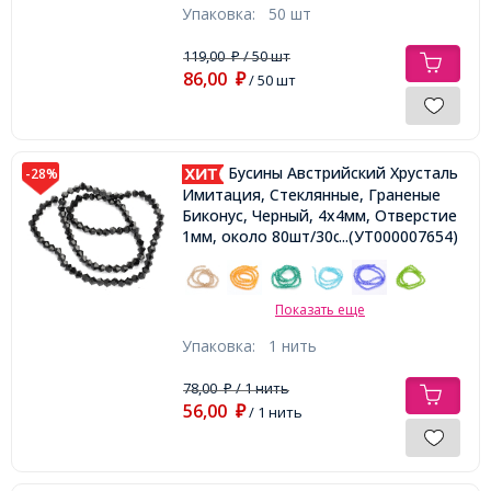
Упаковка:
50 шт
119,00
/ 50 шт
₽
86,00
₽
/ 50 шт
Бусины Австрийский Хрусталь
-28%
Имитация, Стеклянные, Граненые
Биконус, Черный, 4х4мм, Отверстие
1мм, около 80шт/30см/нить,
...(УТ000007654)
Показать еще
Упаковка:
1 нить
78,00
/ 1 нить
₽
56,00
₽
/ 1 нить