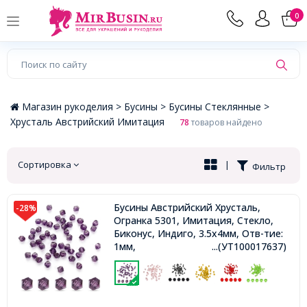
×
0
Магазин рукоделия >
Бусины >
Бусины Стеклянные >
Хрусталь Австрийский Имитация
78
товаров найдено
Сортировка
|
Фильтр
Бусины Австрийский Хрусталь,
-28%
Огранка 5301, Имитация, Стекло,
Биконус, Индиго, 3.5х4мм, Отв-тие:
1мм,
...(УТ100017637)