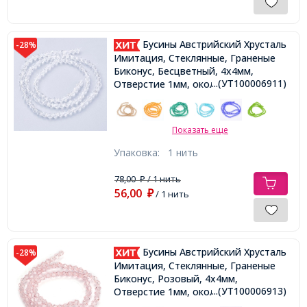
Бусины Австрийский Хрусталь
-28%
Имитация, Стеклянные, Граненые
Биконус, Бесцветный, 4х4мм,
...(УТ100006911)
Отверстие 1мм, около 80шт/30см/
нить,
Показать еще
Упаковка:
1 нить
78,00
/ 1 нить
₽
56,00
₽
/ 1 нить
Бусины Австрийский Хрусталь
-28%
Имитация, Стеклянные, Граненые
Биконус, Розовый, 4х4мм,
...(УТ100006913)
Отверстие 1мм, около 80шт/30см/
нить,