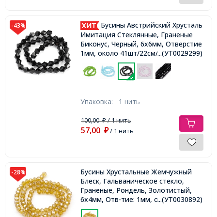
Бусины Австрийский Хрусталь
-43%
Имитация Стеклянные, Граненые
Биконус, Черный, 6х6мм, Отверстие
1мм, около 41шт/22см/нить,
...(УТ0029299)
Упаковка:
1 нить
100,00
/ 1 нить
₽
57,00
₽
/ 1 нить
Бусины Хрустальные Жемчужный
-28%
Блеск, Гальваническое стекло,
Граненые, Рондель, Золотистый,
6х4мм, Отв-тие: 1мм, около
...(УТ0030892)
93шт/45см/нить