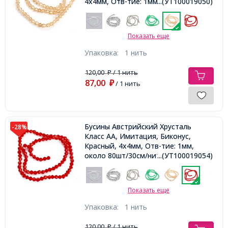
4х4мм, Отв-тие: 1мм, около
...(УТ100019050)
89шт/34см/нить
Показать еще
Упаковка:
1 нить
120,00
/ 1 нить
₽
87,00
₽
/ 1 нить
Бусины Австрийский Хрусталь
-28%
Класс АА, Имитация, Биконус,
Красный, 4х4мм, Отв-тие: 1мм,
около 80шт/30см/нить
...(УТ100019054)
Показать еще
Упаковка:
1 нить
120,00
/ 1 нить
₽