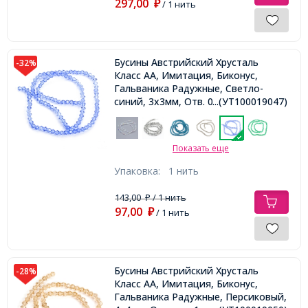
297,00
₽
/ 1 нить
Бусины Австрийский Хрусталь
-32%
Класс АА, Имитация, Биконус,
Гальваника Радужные, Светло-
синий, 3х3мм, Отв. 0.8мм, около
...(УТ100019047)
115шт/36см/нить
Показать еще
Упаковка:
1 нить
143,00
/ 1 нить
₽
97,00
₽
/ 1 нить
Бусины Австрийский Хрусталь
-28%
Класс АА, Имитация, Биконус,
Гальваника Радужные, Персиковый,