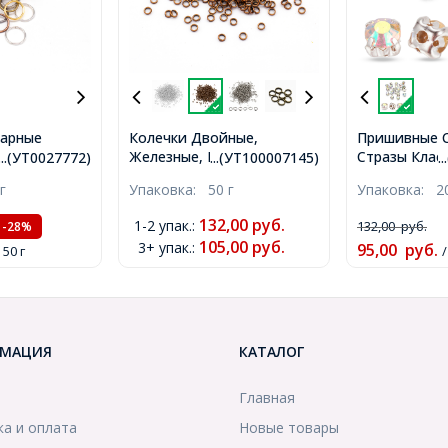
нарные
Колечки Двойные,
Пришивные 
Железные, Медь, 4х0.7мм,
Стразы Класс
...(УТ0027772)
...(УТ100007145)
.
ные
Внутренний Диаметр
АВ, Основа 
г
Упаковка:
50 г
Упаковка:
2
с, 4х0.7мм,
2.6мм, около 1000шт/50г,
Серебро, Пол
1200шт/50г,
(УТ100007145)
6х5мм, Отв-т
132,00
руб.
1-2 упак.
:
132,00
руб.
-28%
(УТ10000946
105,00
руб.
3+ упак.
:
95,00
руб.
 50 г
МАЦИЯ
КАТАЛОГ
Главная
ка и оплата
Новые товары