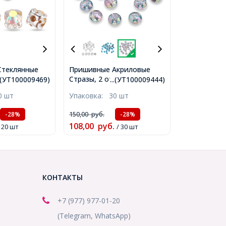
Стеклянные
Пришивные Акриловые
 А, Кристалл
Стразы, 2 отверстия,
..(УТ100009469)
...(УТ100009444)
Латунь
Круглые, Цвет: Кристалл
0 шт
Упаковка:
30 шт
укруглые,
АВ, Размер: 8х3мм, Отв-
ие 1.5мм,
тие 1мм, (УТ100009444)
150,00
руб.
-28%
-28%
9)
108,00
руб.
/ 20 шт
/ 30 шт
КОНТАКТЫ
+7 (977) 977-01-20
(Telegram, WhatsApp)