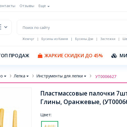
онтакты
Отзывы
Еще
Жемчуг
|
Бусины из Камня
|
Бусины Дзи
|
Застежки
|
Шв
Кулоны Эмаль
ТОП ПРОДАЖ
ЖАРКИЕ СКИДКИ ДО 45%
МИ
во
Лепка
Инструменты для лепки
УТ0006627
Пластмассовые палочки 7шт
Глины, Оранжевые, (УТ0006
Цвет: