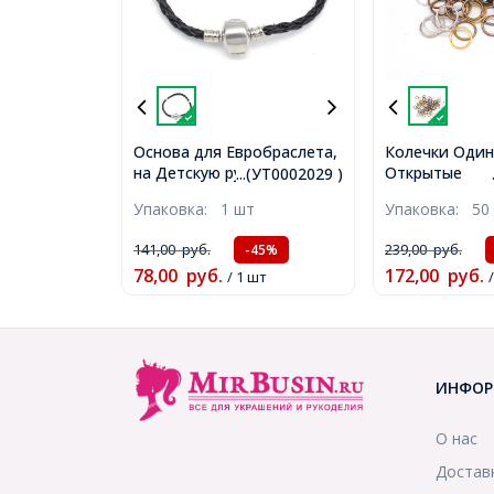
Основа для Евробраслета,
Колечки Оди
на Детскую руку,
Открытые
...(УТ0002029 )
Искусственная Кожа,
Соединитель
Упаковка:
1 шт
Упаковка:
50 
Застежка из Латуни, Цвет:
Железные, Мик
Черный, Размер: 150х3мм,
2.6мм, около 
141,00
руб.
239,00
руб.
-45%
(УТ0002029)
(УТ0027772)
78,00
руб.
172,00
руб.
/ 1 шт
/
ИНФОР
О нас
Достав