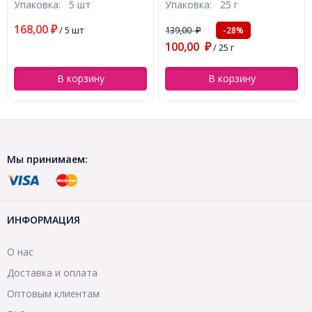
Упаковка:
25 г
Упаковка:
25 г
Отв-тие 1.5мм, около
6мм, Отв-тие 1.5мм, около
230шт/25г, (УТ0030186)
230шт/25г, (УТ0030194)
139,00
122,00
-28%
-32%
₽
₽
100,00
83,00
₽
/ 25 г
₽
/ 25 г
В корзину
В корзину
Мы принимаем:
ИНФОРМАЦИЯ
О нас
Доставка и оплата
Оптовым клиентам