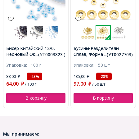
Бусины-Разделители
Бисер Китайский 12/0,
Сплав, Форма Пончик,
Матовый (FC), Цвет:
(УТ0003823 )
...(УТ0027703)
...(УТ0028090)
Античное Золото, 6х2мм,
Фиолетовый M16, Круглый,
Упаковка:
50 шт
Упаковка:
100 г
)
Отверстие 2.5мм,
(УТ0028090)
(УТ0027703)
135,00
103,00
-28%
-21%
₽
₽
97,00
81,00
₽
/ 50 шт
₽
/ 100 г
В корзину
В корзину
Мы принимаем: