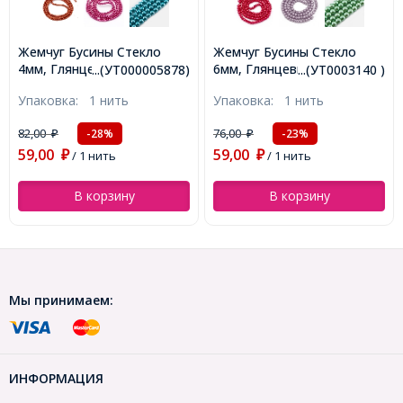
Жемчуг Бусины Стекло
Жемчуг Бусины Стекло
4мм, Глянцевые, Круглые,
6мм, Глянцевые, Круглые,
...(УТ000005878)
...(УТ0003140 )
Цвет: Циан, Диаметр: 4мм,
Цвет: Голубой, Диаметр:
Упаковка:
1 нить
Упаковка:
1 нить
Отв-тие 1мм, около
6мм, Отв-тие 1мм, около
216шт/86см/нить,
140шт/84см/нить,
82,00
76,00
-28%
-23%
₽
₽
(УТ000005878)
(УТ0003140)
59,00
59,00
₽
/ 1 нить
₽
/ 1 нить
В корзину
В корзину
Мы принимаем:
ИНФОРМАЦИЯ