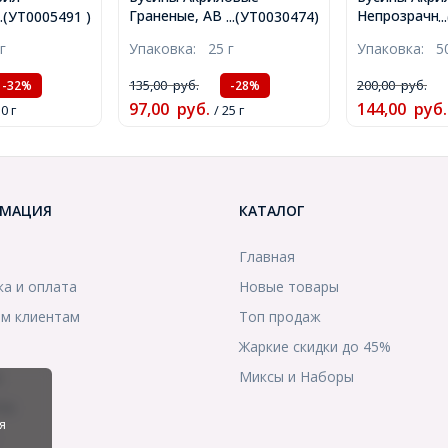
, 4
Граненые, АВ цвет,
Непрозрачны
...(УТ0005491 )
...(УТ0030474)
.
2 нити, знак
Круглые, Цвет: Микс,
Микс, 8мм, 
г
Упаковка:
25 г
Упаковка:
5
, Микс,
Размер: 5.5мм, Отверстие
1.5мм, около
тверстие
1мм, около 445шт/25г,
(УТ10001423
135,00
руб.
200,00
руб.
-32%
-28%
шт/50г,
(УТ0030474)
97,00
руб.
144,00
руб.
50 г
/ 25 г
МАЦИЯ
КАТАЛОГ
Главная
ка и оплата
Новые товары
м клиентам
Топ продаж
Жаркие скидки до 45%
ы
Миксы и Наборы
ты
я