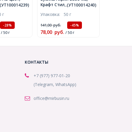
е, Круглые,
Крафт Стиль, Цвет: Микс,
..(УТ100014239)
...(УТ100014240)
Отверстие
Размер: 7x9x3мм,
0 г
Упаковка:
50 г
 180шт/50г,
Отверстие 2мм, около
9)
320шт/50г, (УТ100014240)
141,00
руб.
-28%
-45%
78,00
руб.
/ 50 г
/ 50 г
КОНТАКТЫ
+7 (977) 977-01-20
(Telegram, WhatsApp)
office@mirbusin.ru