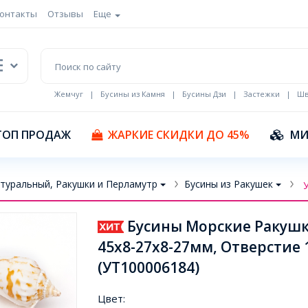
онтакты
Отзывы
Еще
Жемчуг
|
Бусины из Камня
|
Бусины Дзи
|
Застежки
|
Шв
Кулоны Эмаль
ТОП ПРОДАЖ
ЖАРКИЕ СКИДКИ ДО 45%
МИ
туральный, Ракушки и Перламутр
Бусины из Ракушек
Бусины Морские Ракушк
45x8-27x8-27мм, Отверстие 
(УТ100006184)
Цвет: