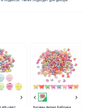
л АВ-цвет,
Бусины Акрил Бабочка,