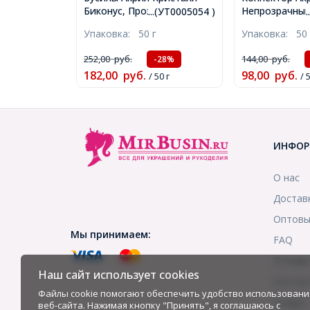
Биконус, Прозрачные
Непрозрачный
...(УТ0005054 )
Граненые, Окрашенные,
отверстия на 
Упаковка:
50 г
Упаковка:
50 
Цвет: Микс, Размер: 6мм,
Бесконечность
Отверстие 1мм, около
10х20х4мм, О
252,00
руб.
144,00
руб.
-28%
430шт/50г, (УТ0005054)
2мм, Около 80
182,00
руб.
98,00
руб.
/ 50 г
(УТ0005491)
/ 
ИНФОР
О нас
Достав
Оптовы
Мы принимаем:
FAQ
Отзыв
Наш сайт использует cookies
Контак
Файлы cookie помогают обеспечить удобство использовани
Скидки
веб-сайта. Нажимая кнопку "Принять", я соглашаюсь с