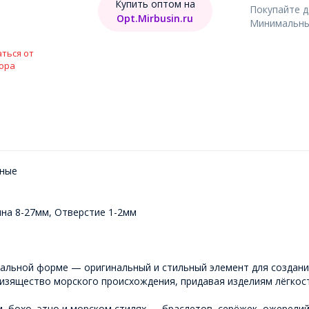
Купить оптом на
Покупайте 
Opt.Mirbusin.ru
Минимальный
ться от
ора
нные
ина 8-27мм, Отверстие 1-2мм
ральной форме — оригинальный и стильный элемент для создан
 изящество морского происхождения, придавая изделиям лёгкос
 бохо, этно и морском стилях — браслетов, серёжек, ожерелий