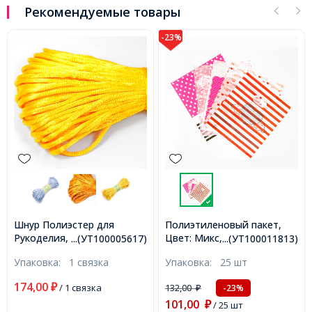
Рекомендуемые товары
-23%
Шнур Полиэстер для
Полиэтиленовый пакет,
Рукоделия, Оранжевый,
Цвет: Микс, Размер:
...(УТ100005617)
...(УТ100011813)
2мм, около 20м/связка,
25х20см, (УТ100011813)
Упаковка:
1 связка
Упаковка:
25 шт
(УТ100005617)
174,00
₽
/ 1 связка
132,00
-23%
₽
101,00
₽
/ 25 шт