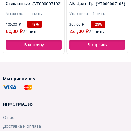
-Цвет
АВ-Цвет, Граненые,
Бижутерный спла
(УТ000007102)
...(УТ000007105)
нус,
Биконус, Зеленый морской,
отверстий, Цвет:
ить
Упаковка:
1 нить
Упаковка:
20 шт
м,
4х4мм, Отв-тие: 1мм,
Размер: 10х26х2
, около
около 80шт/30см/нить,
Отверстие 2мм,
126,00
307,00
₽
/ 20 шт
3%
-28%
₽
ь,
(УТ000007105)
(УТ0003018)
221,00
ь
₽
/ 1 нить
зину
В корзину
В корзи
Мы принимаем:
ИНФОРМАЦИЯ
О нас
Доставка и оплата