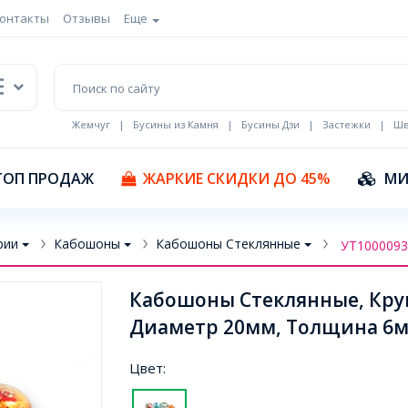
онтакты
Отзывы
Еще
Жемчуг
|
Бусины из Камня
|
Бусины Дзи
|
Застежки
|
Шв
Кулоны Эмаль
ТОП ПРОДАЖ
ЖАРКИЕ СКИДКИ ДО 45%
МИ
рии
Кабошоны
Кабошоны Стеклянные
УТ1000093
Кабошоны Стеклянные, Круг
Диаметр 20мм, Толщина 6мм
Цвет: