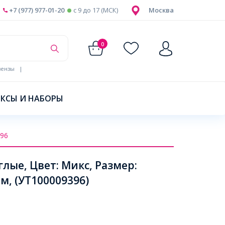
+7 (977) 977-01-20
c 9 до 17 (МСК)
Москва
0
ензы
|
КСЫ И НАБОРЫ
96
лые, Цвет: Микс, Размер:
, (УТ100009396)