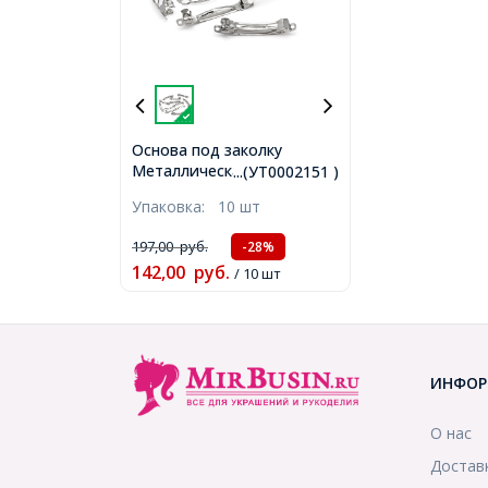
Основа под заколку
Металлическая, Цвет:
...(УТ0002151 )
Платина, Размер: Длина
Упаковка:
10 шт
59мм, Ширина 6.5мм,
(УТ0002151)
197,00
руб.
-28%
142,00
руб.
/ 10 шт
ИНФОР
О нас
Достав