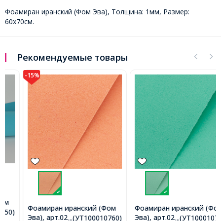
Фоамиран иранский (Фом Эва), Толщина: 1мм, Размер:
60х70cм.
Рекомендуемые товары
-15%
Фоамиран иранский (Фом
Фоамиран иранский (Фом
Эва), арт.025(199), Цвет:
Эва), арт.024(201), Цвет:
...(УТ100010760)
...(УТ100010766)