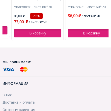
Коралл, Толщина: 1мм,
Мятный, Толщина: 1мм,
Упаковка:
лист 60*70
Упаковка:
лист 60*70
Размер: 60х70cм,
Размер: 60х70cм,
(УТ100010760)
(УТ100010766)
86,00
86,00
₽
/ лист 60*70
-15%
₽
73,00
₽
/ лист 60*70
В корзину
В корзину
Мы принимаем:
ИНФОРМАЦИЯ
О нас
Доставка и оплата
Оптовым клиентам