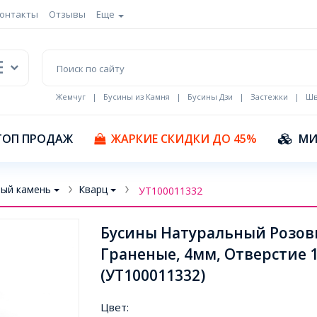
онтакты
Отзывы
Еще
Жемчуг
|
Бусины из Камня
|
Бусины Дзи
|
Застежки
|
Шв
Кулоны Эмаль
ТОП ПРОДАЖ
ЖАРКИЕ СКИДКИ ДО 45%
МИ
ый камень
Кварц
УТ100011332
Бусины Натуральный Розовы
Граненые, 4мм, Отверстие 
(УТ100011332)
Цвет: