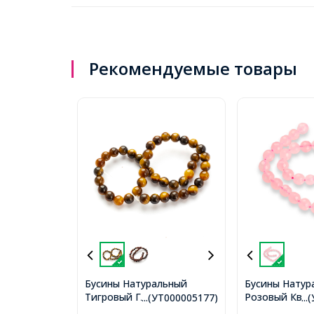
Рекомендуемые товары
Бусины Натуральный
Бусины Натур
Тигровый Глаз, Круглые,
Розовый Квар
...(УТ000005177)
..
4мм, Отверстие 1мм,
Граненые, 6м