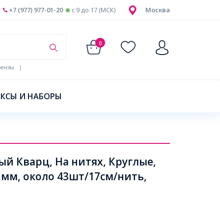
+7 (977) 977-01-20
c 9 до 17 (МСК)
Москва
0
ензы
|
КСЫ И НАБОРЫ
й Кварц, На нитях, Круглые,
1мм, около 43шт/17см/нить,