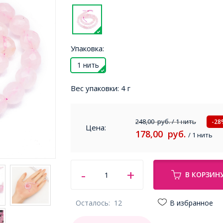
Упаковка:
1 нить
Вес упаковки:
4 г
248,00
руб.
/ 1 нить
-28
Цена:
178,00
руб.
/ 1 нить
В КОРЗИН
Осталось:
12
В избранное