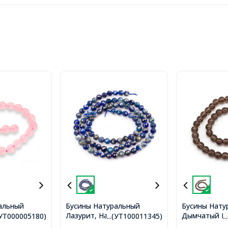
альный
Бусины Натуральный
Бусины Нату
ц Круглые
Лазурит, На нитях,
Дымчатый Кв
.(УТ000005180)
...(УТ100011345)
.
м, Отверстие
Граненые, Круглые, Синий,
нитях, Кругл