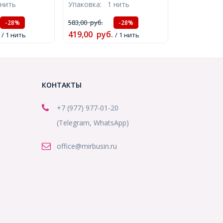
 нить
Упаковка:
1 нить
тие 1мм,
1мм, около 48шт/38см/
18см/нить,
нить, (УТ100011544)
583,00
руб.
-28%
-28%
9)
419,00
руб.
/ 1 нить
/ 1 нить
КОНТАКТЫ
+7 (977) 977-01-20
(Telegram, WhatsApp)
office@mirbusin.ru