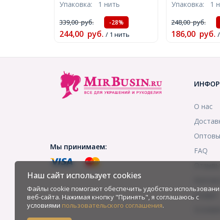
Упаковка:
1 нить
Упаковка:
1 
около 43шт/20см/нить,
1мм, около 2
(УТ000005177)
нить, (УТ0000
339,00
руб.
248,00
руб.
-28%
244,00
руб.
186,00
руб.
/ 1 нить
ИНФОР
О нас
Достав
Оптовы
Мы принимаем:
FAQ
Отзыв
Наш сайт использует cookies
Контак
Файлы cookie помогают обеспечить удобство использовани
Скидки
веб-сайта. Нажимая кнопку "Принять", я соглашаюсь с
условиями
пользовательского соглашения
.
Услови