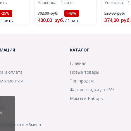
нить
Упаковка:
1 нить
Упаковка:
1
7шт/18см/
4мм, Отв. 1мм, около
4мм, Отверс
05180)
88шт/39см/нить,
около 43шт/
702,00
руб.
520,00
руб.
-25%
-43%
(УТ100011345)
(УТ10001134
400,00
руб.
374,00
руб.
/ 1 нить
/ 1 нить
МАЦИЯ
КАТАЛОГ
Главная
ка и оплата
Новые товары
м клиентам
Топ продаж
Жаркие скидки до 45%
ы
Миксы и Наборы
ты
я
я возврата и обмена