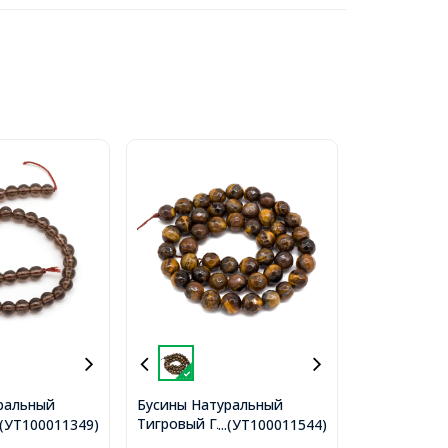
ральный
Бусины Натуральный
арц, На
Тигровый Глаз Граненые
..(УТ100011349)
...(УТ100011544)
ые, Размер:
Круглые, 8мм, Отверстие