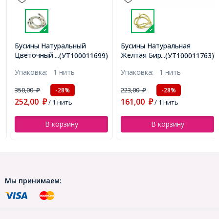
Бусины Натуральный
Бусины Натуральная
Цветочный Амазонит, На
Желтая Бирюза Круглые, 4-
...(УТ100011699)
...(УТ100011763)
нитях, Круглые, 4~5мм,
4.5мм, Отверстие 0.8мм,
Упаковка:
1 нить
Упаковка:
1 нить
Отв. 1мм, около
около 85шт/37см/нить,
95шт/39см/нить,
(УТ100011763)
350,00
223,00
-28%
-28%
₽
₽
(УТ100011699)
252,00
161,00
₽
/ 1 нить
₽
/ 1 нить
В корзину
В корзину
Мы принимаем: