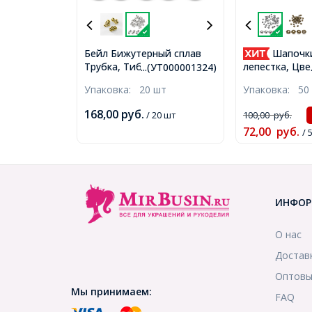
Бейл Бижутерный сплав
Шапочки
Трубка, Тибетский Стиль,
лепестка, Цве
...(УТ000001324)
Цвет: Античное Серебро,
Тибетский Ст
Упаковка:
20 шт
Упаковка:
50
Размер: 7.5х14мм,
Античное Сер
Отверстие 2.5мм и 5мм,
8х8х2мм, Отв
168,00
руб.
/ 20 шт
100,00
руб.
(УТ000001324)
(УТ0029213)
72,00
руб.
/ 
ИНФОР
О нас
Достав
Оптовы
Мы принимаем:
FAQ