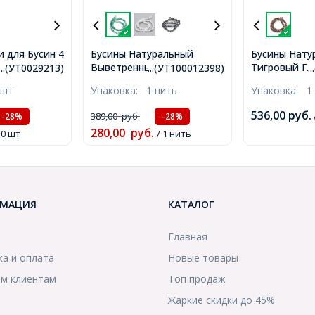
 для Бусин 4
Бусины Натуральный
Бусины Нату
Выветренный Агат
Тигровый Гл
ток, Металл,
...(УТ0029213)
...(УТ100012398)
.
Круглые, Аквамарин, 8мм,
Стиль, На ни
иль,
 шт
Упаковка:
1 нить
Упаковка:
1
Отверстие 1мм, около
Коричневый,
ебро,
42шт/36см/нить,
Отверстие 1
ерстие 2мм,
536,00
руб.
389,00
руб.
-28%
-28%
(УТ100012398)
63шт/38-39с
280,00
руб.
50 шт
/ 1 нить
(УТ10001172
МАЦИЯ
КАТАЛОГ
Главная
ка и оплата
Новые товары
м клиентам
Топ продаж
Жаркие скидки до 45%