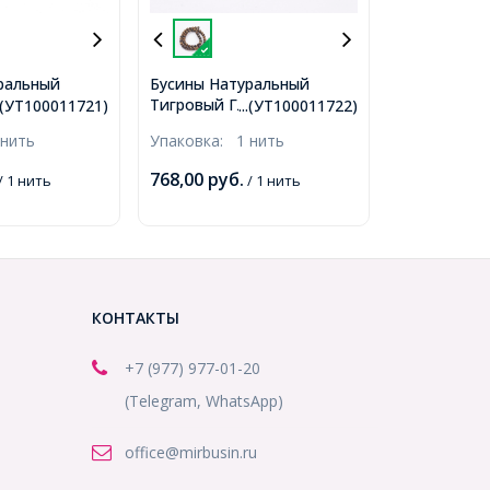
ральный
Бусины Натуральный
аз, Морозный
Тигровый Глаз, Морозный
..(УТ100011721)
...(УТ100011722)
тях, Круглые,
Стиль, На нитях, Круглые,
 нить
Упаковка:
1 нить
 6мм,
Цвет: Коричневый,
мм, около
Диаметр: 8мм, Отв. 1мм,
768,00
руб.
/ 1 нить
/ 1 нить
м/нить
около 47шт/38-39см/нить,
1)
(УТ100011722)
КОНТАКТЫ
+7 (977) 977-01-20
(Telegram, WhatsApp)
office@mirbusin.ru