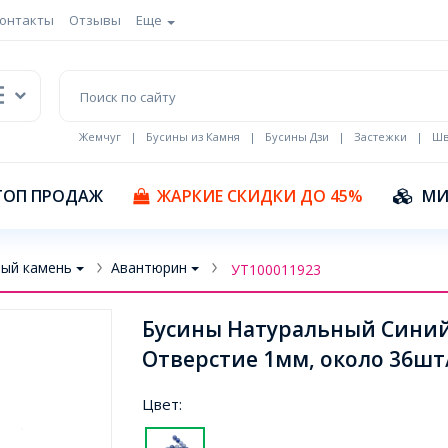
онтакты
Отзывы
Еще
Жемчуг
|
Бусины из Камня
|
Бусины Дзи
|
Застежки
|
Шв
Кулоны Эмаль
ТОП ПРОДАЖ
ЖАРКИЕ СКИДКИ ДО 45%
МИ
ый камень
Авантюрин
УТ100011923
Бусины Натуральный Синий
Отверстие 1мм, около 36шт/
Цвет: