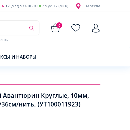
+7 (977) 977-01-20
c 9 до 17 (МСК)
Москва
0
ензы
|
КСЫ И НАБОРЫ
 Авантюрин Круглые, 10мм,
36см/нить, (УТ100011923)