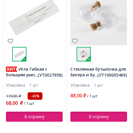
 Гибкая с
Стеклянная бутылочка для
Игла Г
Бисера и Бусин, с пробкой,
шком из
Большим Уш
...(УТ0027958)
...(УТ100005469)
.
Размер: 25x20x13мм,
ей Стали,
Нержавеюще
:
1 шт
Упаковка:
1 шт
Упаковка:
1
Диаметр горлышка: 6мм,
Тонкая,
Бисерная, То
(УТ100005469)
я, 125х0.3 мм,
Раздвоенная,
88,00
₽
/ 1 шт
119,00
-43%
-
₽
 0.1 мм,
Отверстие 0.
86,00
)
(УТ10001145
 шт
₽
/ 1 ш
 корзину
В корзину
В к