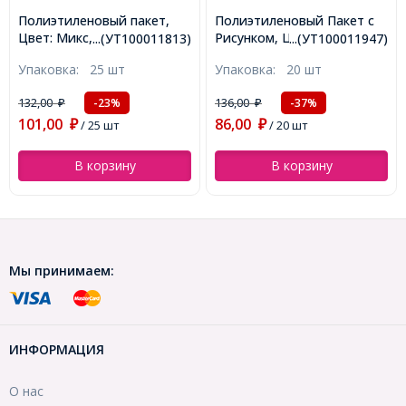
Полиэтиленовый пакет,
Полиэтиленовый Пакет с
Цвет: Микс, Размер:
Рисунком, Цвет: Синий,
...(УТ100011813)
...(УТ100011947)
25х20см, (УТ100011813)
Размер: 34х25см,
Упаковка:
25 шт
Упаковка:
20 шт
(УТ100011947)
132,00
136,00
-23%
-37%
₽
₽
101,00
86,00
₽
/ 25 шт
₽
/ 20 шт
В корзину
В корзину
Мы принимаем:
ИНФОРМАЦИЯ
О нас