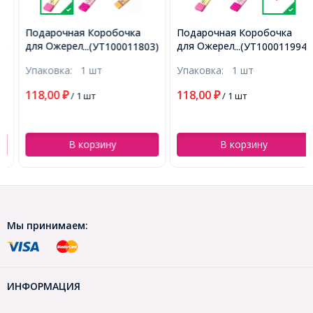
Подарочная Коробочка
Подарочная Коробочка
для Ожерелий, с Рисунком
для Ожерелий, с Рисунком
...(УТ100011803)
...(УТ100011994)
и Бантиком, Цвет:
и Бантиком, Цвет:
Упаковка:
1 шт
Упаковка:
1 шт
Розовый, Размеры:
Оранжевый, Размеры:
21x4x2см, (УТ100011803)
21x4x2см, (УТ100011994)
118,00
118,00
₽
/ 1 шт
₽
/ 1 шт
В корзину
В корзину
Мы принимаем:
ИНФОРМАЦИЯ