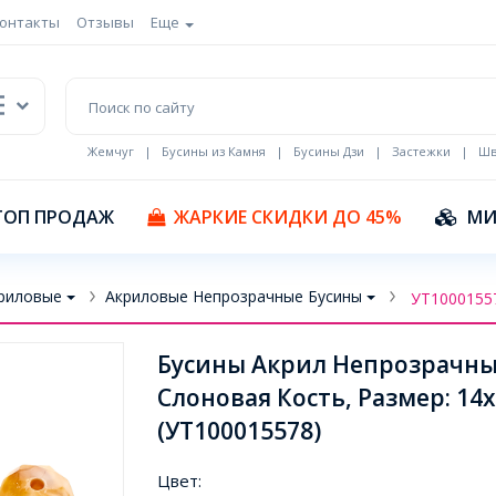
онтакты
Отзывы
Еще
Жемчуг
|
Бусины из Камня
|
Бусины Дзи
|
Застежки
|
Шв
Кулоны Эмаль
ТОП ПРОДАЖ
ЖАРКИЕ СКИДКИ ДО 45%
МИ
риловые
Акриловые Непрозрачные Бусины
УТ1000155
Бусины Акрил Непрозрачные
Слоновая Кость, Размер: 14
(УТ100015578)
Цвет: