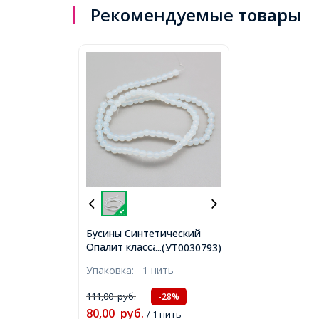
Рекомендуемые товары
Бусины Синтетический
Опалит класса АА, На
...(УТ0030793)
нитях, Круглые, Цвет:
Упаковка:
1 нить
Белый, Размер: 4мм,
Отверстие 1мм, около
111,00
руб.
-28%
80шт/35см/нить,
80,00
руб.
(УТ0030793)
/ 1 нить