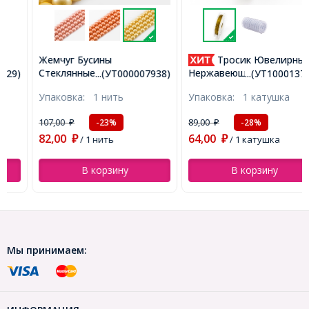
Жемчуг Бусины
Тросик Ювелирный
Стеклянные, Матовые,
Нержавеющая Сталь,
...(УТ000007938)
...(УТ100013726)
Круглые, Цвет:
Ланка, Золотистый, 0.6мм,
Упаковка:
1 нить
Упаковка:
1 катушка
Золотистый, Диаметр:
около 10м/катушка,
6мм, Отв. 1мм, около
(УТ100013726)
107,00
89,00
-23%
-28%
₽
₽
145шт/87см/нить,
82,00
64,00
(УТ000007938)
₽
/ 1 нить
₽
/ 1 катушка
В корзину
В корзину
Мы принимаем: