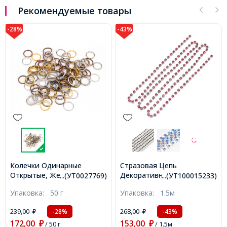
Рекомендуемые товары
-28%
-43%
Колечки Одинарные
Стразовая Цепь
Открытые, Железные,
Декоративная, Класс А,
...(УТ0027769)
...(УТ100015233)
Микс, 7х0.7мм, Внутренний
Серебро/Светло-розовый,
Упаковка:
50 г
Упаковка:
1.5м
Диаметр 5.6мм, около
2.8мм, около 285шт/1.5м,
470шт/50г, (УТ0027769)
(УТ100015233)
239,00
268,00
-28%
-43%
₽
₽
172,00
153,00
₽
/ 50 г
₽
/ 1.5м