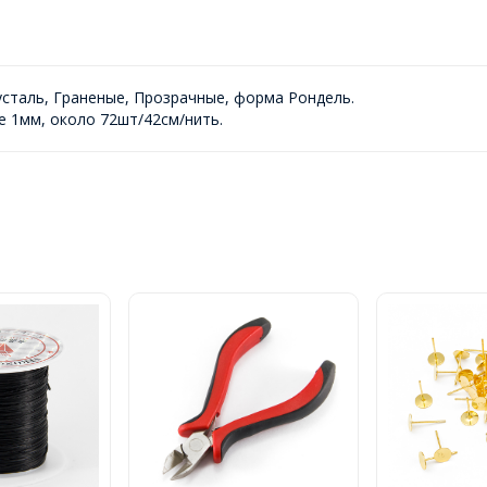
сталь, Граненые, Прозрачные, форма Рондель.
 1мм, около 72шт/42см/нить.