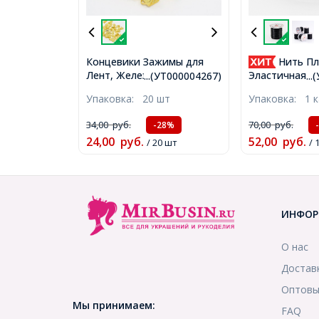
Концевики Зажимы для
Нить Пл
Лент, Железные, Золото,
Эластичная 0.
...(УТ000004267)
..
8х6х5мм, Отверстие 2мм,
Черная, 0.8мм
Упаковка:
20 шт
Упаковка:
1 
(УТ000004267)
катушка, (УТ0
34,00
руб.
70,00
руб.
-28%
24,00
руб.
52,00
руб.
/ 20 шт
/ 
ИНФОР
О нас
Достав
Оптовы
Мы принимаем:
FAQ