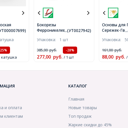
оская
Бокорезы
Основы для 
Ферроникелевые, Красный,
Сережек-Гво
8мм/10м,
.(УТ000007699)
...(УТ0027942)
.
11.7см, (УТ0027942)
Латунь и Н
, около 10м/
катушка
Упаковка:
1 шт
Упаковка:
5
Сталь, Золот
00007699)
Пин 0.8мм, (
385,00
руб.
161,00
руб.
-25%
-28%
277,00
руб.
88,00
руб.
1 катушка
/ 1 шт
МАЦИЯ
КАТАЛОГ
Главная
ка и оплата
Новые товары
м клиентам
Топ продаж
Жаркие скидки до 45%