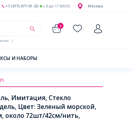
+7 (977) 977-01-20
c 9 до 17 (МСК)
Москва
0
ензы
|
КСЫ И НАБОРЫ
85
ль, Имитация, Стекло
дель, Цвет: Зеленый морской,
м, около 72шт/42см/нить,