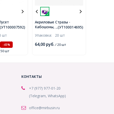
Пусет
Акриловые Стразы -
здиков
Кабошоны, Плоские сзади,
..(УТ100007592)
...(УТ100014695)
ержавеющая
Форма Конский Глаз,
0 шт
Упаковка:
20 шт
о, 10х6мм,
Граненые, Сине-
УТ100007592)
фиолетовый, 20х9х3мм,
64,00
руб.
/ 20 шт
-45%
(УТ100014695)
/ 50 шт
КОНТАКТЫ
+7 (977) 977-01-20
(Telegram, WhatsApp)
office@mirbusin.ru