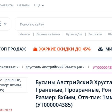
онтакты
Отзывы
Еще
Жемчуг
|
Бусины из Камня
|
Бусины Дзи
|
Застежки
|
Шв
Кулоны Эмаль
ТОП ПРОДАЖ
ЖАРКИЕ СКИДКИ ДО 45%
МИ
еклянные
Хрусталь Австрийский Имитация
УТ0000043
Бусины Австрийский Хруста
Граненые, Прозрачные, Рон
Размер: 8х6мм, Отв-тие: 1м
(УТ000004385)
ться от