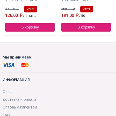
1-2мм, (УТ0027755)
1мм, около 66шт/42см/
нить, (УТ000004040)
175,00
280,00
-28%
-32%
₽
₽
126,00
191,00
₽
/ 1 нить
₽
/ 50 г
В корзину
В корзину
Мы принимаем:
ИНФОРМАЦИЯ
О нас
Доставка и оплата
Оптовым клиентам
FAQ