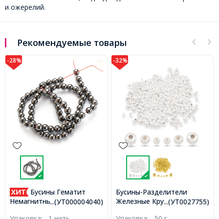
и ожерелий.
Рекомендуемые товары
-28%
-32%
Бусины Гематит
Бусины-Разделители
Железные Круглые,
Немагнитный, на нитях,
...(УТ000004040)
...(УТ0027755)
Серебро, 2-5мм, Отверстие
Круглые, Серый, 6мм, Отв.
Упаковка:
1 нить
Упаковка:
50 г