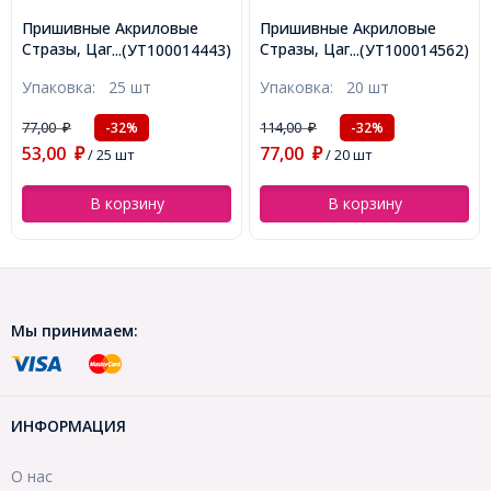
Пришивные Акриловые
Пришивные Акриловые
Стразы, Цапы Латунь,
Стразы, Цапы Латунь,
...(УТ100014443)
...(УТ100014562)
Круглые, 5 отв-тий, Цвет:
Капля, Цвет: Бесцветный,
Упаковка:
25 шт
Упаковка:
20 шт
Темно-красный, Размер:
Цап: Золото, Размер:
5х4мм, Отв-тие 1~1.5мм,
10х6х5мм, Отв-тие 1мм,
77,00
114,00
-32%
-32%
₽
₽
(УТ100014443)
(УТ100014562)
53,00
77,00
₽
/ 25 шт
₽
/ 20 шт
В корзину
В корзину
Мы принимаем:
ИНФОРМАЦИЯ
О нас