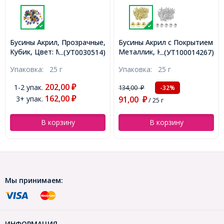
е,
Бусины Акрил с Покрытием
Бусины Акриловые Круглые
р:
Металлик, Круглые,
с Покрытием Металлик,
4)
...(УТ100014267)
...(УТ100014268)
Золото, 8мм, Отверстие
Серебро, 8мм, Отверстие
Упаковка:
25 г
Упаковка:
25 г
1.5мм, около 90шт/25г,
1.5мм, около 100шт/25г,
(УТ100014267)
(УТ100014268)
134,00
135,00
-32%
-28%
₽
₽
91,00
97,00
₽
/ 25 г
₽
/ 25 г
В корзину
В корзину
Мы принимаем:
ИНФОРМАЦИЯ