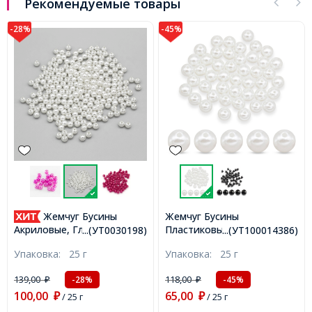
Рекомендуемые товары
-28%
-45%
Жемчуг Бусины
Жемчуг Бусины
Пластиковые ABS,
Акриловые, Глянцевые,
...(УТ0030198)
...(УТ100014386)
Глянцевые, Круглые,
Круглые, Белый, 6мм, Отв-
Упаковка:
25 г
Упаковка:
25 г
Белый, 10мм, Отв-тие 1мм,
тие 1.5мм, около
около 50шт/25г,
210шт/25г, (УТ0030198)
139,00
118,00
-28%
-45%
₽
₽
(УТ100014386)
100,00
65,00
₽
/ 25 г
₽
/ 25 г