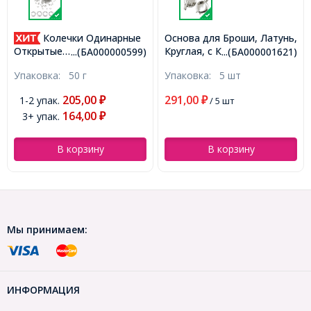
е
Основа для Броши, Латунь,
Конус для Бусин, Латунь,
Круглая, с Креплением
Золото, 10х9.5мм,
9)
...(БА000001621)
...(УТ0005513 )
"Крокодил", Цвет:
Отверстие 3мм,
Упаковка:
5 шт
Упаковка:
10 шт
Платина, Размер Внешний:
(УТ0005513)
30х45х7мм,Диаметр
г,
291,00
₽
/ 5 шт
157,00
-45%
₽
Основы: 29мм,
86,00
(БА000001621)
₽
/ 10 шт
В корзину
В корзину
Мы принимаем:
ИНФОРМАЦИЯ