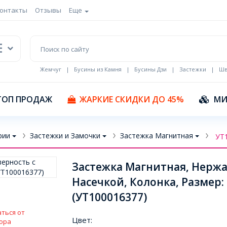
онтакты
Отзывы
Еще
Жемчуг
|
Бусины из Камня
|
Бусины Дзи
|
Застежки
|
Шв
Кулоны Эмаль
ТОП ПРОДАЖ
ЖАРКИЕ СКИДКИ ДО 45%
МИ
рии
Застежки и Замочки
Застежка Магнитная
УТ
Застежка Магнитная, Нержа
Насечкой, Колонка, Размер:
(УТ100016377)
ться от
Цвет:
ора