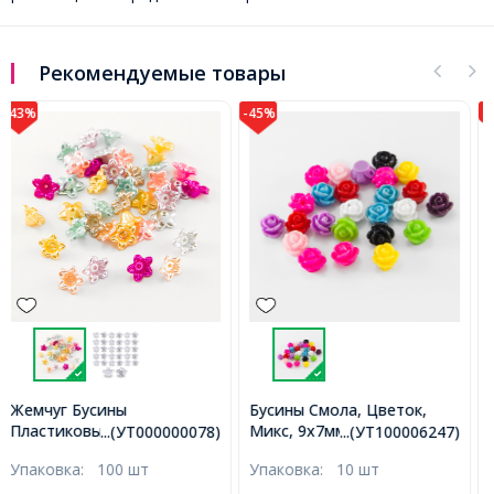
Рекомендуемые товары
-45%
-28%
Бусины Смола, Цветок,
Бусины Натуральный
Микс, 9x7мм, Отверстие
Гранат Круглые Граненые,
...(УТ100006247)
...(УТ100011511)
1мм, (УТ100006247)
3-3.5мм, Отверстие 0.5мм,
Упаковка:
10 шт
Упаковка:
1 нить
около 103шт/36см/нить,
(УТ100011511)