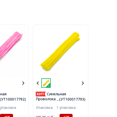
ная
Синельная
ля Рукоделия
Проволока для Рукоделия
..(УТ100017792)
...(УТ100017793)
стая,
Мягкая Пушистая, Желтая,
 упаковка
Упаковка:
1 упаковка
х5мм, 100шт/
300х5мм, 100шт/упак,
017792)
(УТ100017793)
265,00
руб.