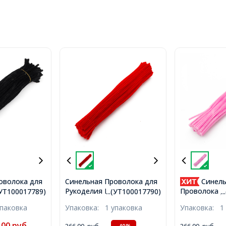
оволока для
Синельная Проволока для
Синель
гкая
Рукоделия Мягкая
Проволока д
.(УТ100017789)
...(УТ100017790)
.
ная,
Пушистая, Красная,
Мягкая Пуши
упаковка
Упаковка:
1 упаковка
Упаковка:
1
т/упак,
300х5мм, 100шт/упак,
Розовая, 300
)
(УТ100017790)
упак, (УТ100
,00
руб.
266,00
руб.
266,00
руб.