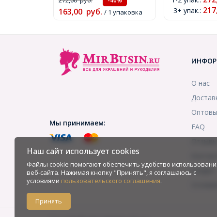
-40%
217
3+ упак.
:
163,00
руб.
/ 1 упаковка
ИНФОР
О нас
Достав
Оптовы
Мы принимаем:
FAQ
Отзыв
Наш сайт использует cookies
Контак
Файлы cookie помогают обеспечить удобство использовани
Скидки
веб-сайта. Нажимая кнопку "Принять", я соглашаюсь с
условиями
пользовательского соглашения
.
Услови
Принять