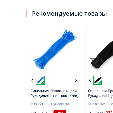
Рекомендуемые товары
Синельная Проволока для
Синельная Пр
Рукоделия Мягкая
Рукоделия Мя
...(УТ100017786)
..
Пушистая, Светло-Синяя,
Пушистая, Чер
Упаковка:
1 упаковка
Упаковка:
1 
300х5мм, 100шт/упак,
300х5мм, 100ш
(УТ100017786)
(УТ100017789
272
1-2 упак.
:
272,00
руб.