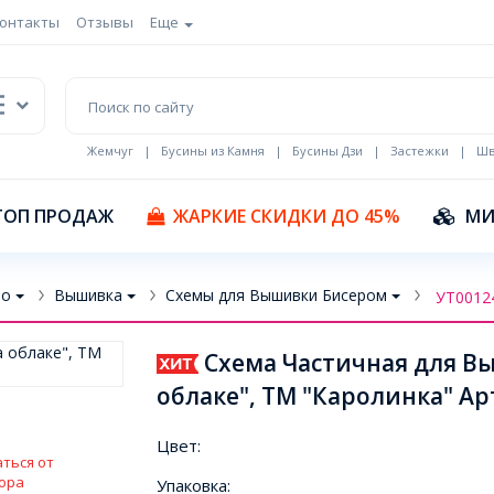
онтакты
Отзывы
Еще
Жемчуг
|
Бусины из Камня
|
Бусины Дзи
|
Застежки
|
Шв
Кулоны Эмаль
ТОП ПРОДАЖ
ЖАРКИЕ СКИДКИ ДО 45%
МИ
во
Вышивка
Схемы для Вышивки Бисером
УТ0012
Схема Частичная для Вы
облаке", ТМ "Каролинка" Арт.
Цвет:
ться от
ора
Упаковка: