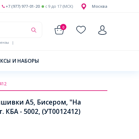
+7 (977) 977-01-20
c 9 до 17 (МСК)
Москва
0
ензы
|
КСЫ И НАБОРЫ
412
шивки А5, Бисером, "На
 КБА - 5002, (УТ0012412)