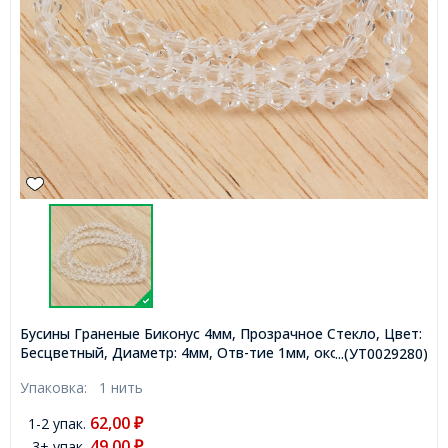
Бусины Граненые Биконус 4мм, Прозрачное Стекло, Цвет:
Бесцветный, Диаметр: 4мм, Отв-тие 1мм, около
...(УТ0029280)
70шт/26см/нить, (УТ0029280)
Упаковка:
1 нить
62,00
1-2 упак.
₽
49,00
3+ упак.
₽