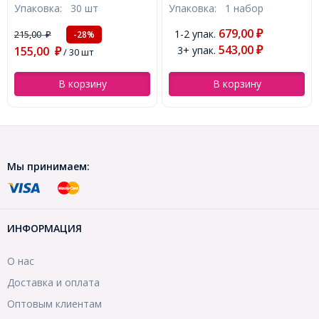
Упаковка:
1 набор
Упаковка:
20 г
2х2мм, Отверстие 1мм
цветов, 0.38мм, 10
около 1050шт/20г,
катушек/упак, около 10м/
679,00
1-2 упак.
₽
154,00
-28%
₽
(УТ100007497)
катушка, (УТ100005503)
543,00
3+ упак.
111,00
₽
₽
/ 20 г
В корзину
В корзину
Мы принимаем:
ИНФОРМАЦИЯ
О нас
Доставка и оплата
Оптовым клиентам