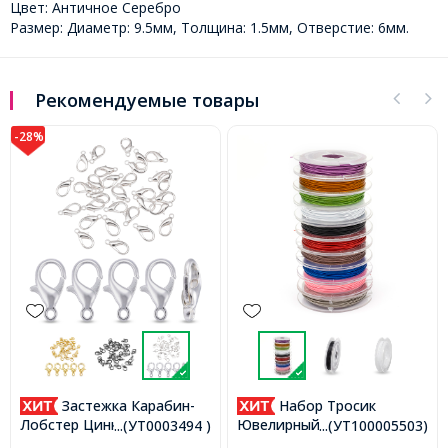
Цвет: Античное Серебро
Размер: Диаметр: 9.5мм, Толщина: 1.5мм, Отверстие: 6мм.
Рекомендуемые товары
-28%
бин-
Набор Тросик
Бусины Зажимные
Стопперы Кримпы
плав,
Ювелирный Нержавеющая
...(УТ0003494 )
...(УТ100005503)
...(УТ10000
Железные Круглые, Бро
Сталь, Ланка, Микс 10