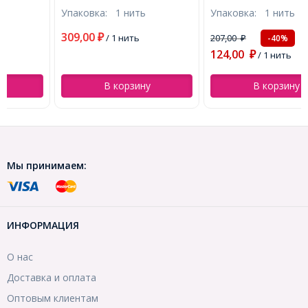
нитях, Круглые, Цвет:
нитях, Круглые, Золото,
Упаковка:
1 нить
Упаковка:
1 нить
Золото, Диаметр: 8мм,
4мм, Отв. 1мм, около
Отв. 1.5мм, около
95шт/38см/нить,
309,00
₽
/ 1 нить
207,00
-40%
₽
50шт/40см/нить,
(УТ0030790)
124,00
(УТ0030788)
₽
/ 1 нить
В корзину
В корзину
Мы принимаем:
ИНФОРМАЦИЯ
О нас
Доставка и оплата
Оптовым клиентам