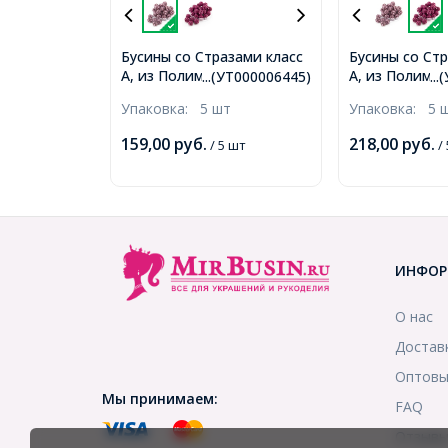
Бусины со Стразами класс
Бусины со Стр
А, из Полимерной Глины,
А, из Полиме
...(УТ000006445)
..
Круглые, Шамбала, Цвет:
Круглые, Шамб
Упаковка:
5 шт
Упаковка:
5 
Светлый Аметист, Размер:
Фуксия, Разме
10мм, Отверстие 1.8~2мм,
Отверстие 1.
159,00
руб.
218,00
руб.
/ 5 шт
/ 
(УТ000006445)
(УТ000006611
ИНФОР
О нас
Достав
Оптовы
Мы принимаем:
FAQ
Отзыв