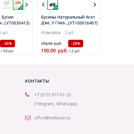
 Бусин
Бусины Натуральный Агат
ие, Цветок,
Дзи, 3 Глаза, Овал,
...(УТ0030413)
...(УТ100016407)
ое Золото,
Окрашенные, Темно-
0 шт
Упаковка:
2 шт
мм, Отверстие
оливковый, 20-22x14-
413)
15мм, Отверстие 2.5-3мм,
264,00
руб.
-45%
-28%
(УТ100016407)
190,00
руб.
/ 50 шт
/ 2 шт
КОНТАКТЫ
+7 (977) 977-01-20
(Telegram, WhatsApp)
office@mirbusin.ru