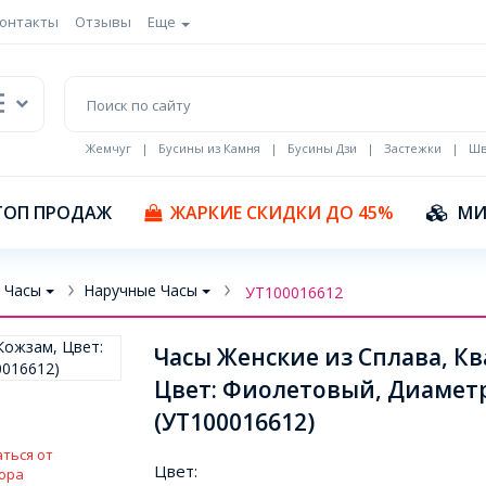
онтакты
Отзывы
Еще
Жемчуг
|
Бусины из Камня
|
Бусины Дзи
|
Застежки
|
Шв
Кулоны Эмаль
ТОП ПРОДАЖ
ЖАРКИЕ СКИДКИ ДО 45%
МИ
Часы
Наручные Часы
УТ100016612
Часы Женские из Сплава, К
Цвет: Фиолетовый, Диаметр
(УТ100016612)
ться от
Цвет:
ора