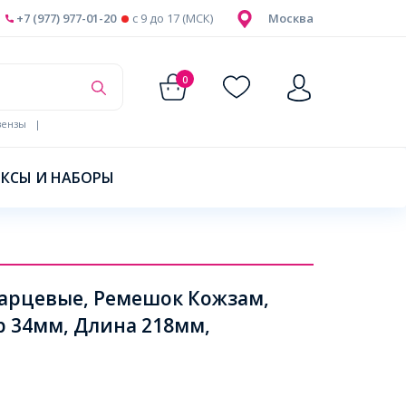
+7 (977) 977-01-20
c 9 до 17 (МСК)
Москва
0
ензы
|
КСЫ И НАБОРЫ
варцевые, Ремешок Кожзам,
 34мм, Длина 218мм,