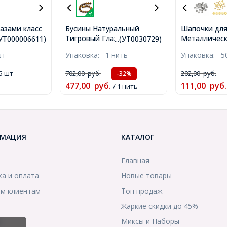
азами класс
Бусины Натуральный
Шапочки для
рной Глины,
Тигровый Глаз, на нитях,
Металлическ
.(УТ000006611)
...(УТ0030729)
ала, Цвет:
Круглые, Цвет:
Цвет: Розов
шт
Упаковка:
1 нить
Упаковка:
5
р: 10мм,
Коричневый, Диаметр:
Размер: 9х4
8~2мм,
10мм, Отв. 1мм, около
2мм, (УТ0030
5 шт
702,00
руб.
202,00
руб.
-32%
)
17шт/17см/нить,
477,00
руб.
111,00
руб.
(УТ0030729)
/ 1 нить
МАЦИЯ
КАТАЛОГ
Главная
ка и оплата
Новые товары
м клиентам
Топ продаж
Жаркие скидки до 45%
ы
Миксы и Наборы